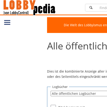
Die Welt des Lobbyismus e
Navigation
Alle öffentli
Über Lobbypedia
Inhalt A-Z
Artikel nach Kategorien
FAQ
Dies ist die kombinierte Anzeige aller
oder des Seitentitels eingeschränkt w
Spenden
Fördermitglied werden
Logbücher
Fehler melden
Vernetzen