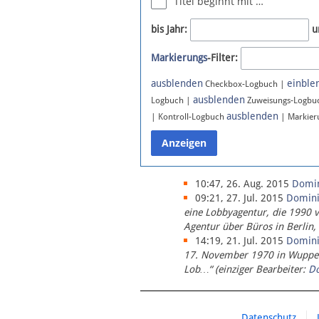
Titel beginnt mit …
Newsletter
bis Jahr:
u
Bluesky
Markierungs
-Filter:
Facebook
Instagram
ausblenden
einble
Checkbox-Logbuch |
ausblenden
Logbuch |
Zuweisungs-Logbu
ausblenden
| Kontroll-Logbuch
| Markier
10:47, 26. Aug. 2015
Domi
09:21, 27. Jul. 2015
Domin
eine Lobbyagentur, die 1990 
Agentur über Büros in Berlin,
14:19, 21. Jul. 2015
Domin
17. November 1970 in Wupperta
Lob…“ (einziger Bearbeiter:
D
Datenschutz