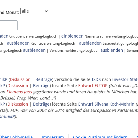
nd Monat:
nden
einblenden
Gruppenverwaltung-Logbuch |
Namensraumverwaltung-Logbu
ausblenden
ausblenden
ch |
Rechteverwaltung-Logbuch |
Lesebestätigungs-Lo
ausblenden
ausblenden
ungs-Logbuch
| Versionsmarkierungs-Logbuch
| Seman
nikP
(
Diskussion
|
Beiträge
)
verschob die Seite
ISDS
nach
Investor-Sta
ikP
(
Diskussion
|
Beiträge
)
löschte Seite
Entwurf:EUTOP
(Inhalt war: „D
von
Klemens Joos
gegründet wurde und ihren Hauptsitz in München hat.
 Brüssel, Prag, Wien, Lond…“)
ikP
(
Diskussion
|
Beiträge
)
löschte Seite
Entwurf:Silvana Koch-Mehrin
(
l), FDP, war von 2004 bis 2014 Mitglied des Europäischen Parlaments,
ominikP
))
Über Lobbypedia
Impressum
Cookie-Zustimmung ändern