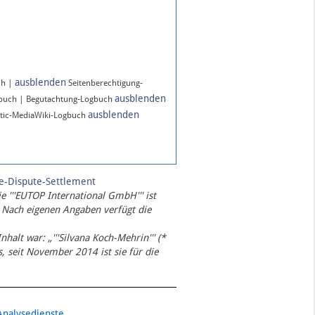
ausblenden
ch |
Seitenberechtigung-
ausblenden
gbuch | Begutachtung-Logbuch
ausblenden
tic-MediaWiki-Logbuch
te-Dispute-Settlement
ie '''EUTOP International GmbH''' ist
 Nach eigenen Angaben verfügt die
Inhalt war: „'''Silvana Koch-Mehrin''' (*
 seit November 2014 ist sie für die
Analysedienste