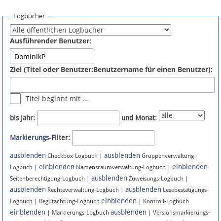
Spenden
Logbücher
Fördermitglied werden
Ausführender Benutzer:
Fehler melden
Ziel (Titel oder Benutzer:Benutzername für einen Benutzer):
Vernetzen
Titel beginnt mit …
Newsletter
bis Jahr:
und Monat:
Bluesky
Markierungs
-Filter:
ausblenden
ausblenden
Facebook
Checkbox-Logbuch |
Gruppenverwaltung-
einblenden
einblenden
Logbuch |
Namensraumverwaltung-Logbuch |
ausblenden
Instagram
Seitenberechtigung-Logbuch |
Zuweisungs-Logbuch |
ausblenden
ausblenden
Rechteverwaltung-Logbuch |
Lesebestätigungs-
einblenden
Logbuch | Begutachtung-Logbuch
| Kontroll-Logbuch
einblenden
ausblenden
| Markierungs-Logbuch
| Versionsmarkierungs-
Anmelden