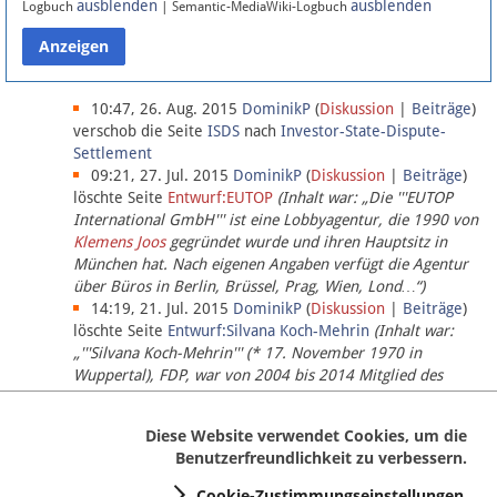
ausblenden
ausblenden
Logbuch
| Semantic-MediaWiki-Logbuch
Datenschutz
Über Lobbypedia
10:47, 26. Aug. 2015
DominikP
(
Diskussion
|
Beiträge
)
verschob die Seite
ISDS
nach
Investor-State-Dispute-
Settlement
Impressum
09:21, 27. Jul. 2015
DominikP
(
Diskussion
|
Beiträge
)
löschte Seite
Entwurf:EUTOP
(Inhalt war: „Die '''EUTOP
International GmbH''' ist eine Lobbyagentur, die 1990 von
Klemens Joos
gegründet wurde und ihren Hauptsitz in
München hat. Nach eigenen Angaben verfügt die Agentur
über Büros in Berlin, Brüssel, Prag, Wien, Lond…“)
14:19, 21. Jul. 2015
DominikP
(
Diskussion
|
Beiträge
)
löschte Seite
Entwurf:Silvana Koch-Mehrin
(Inhalt war:
„'''Silvana Koch-Mehrin''' (* 17. November 1970 in
Wuppertal), FDP, war von 2004 bis 2014 Mitglied des
Europäischen Parlaments, seit November 2014 ist sie für
die Lob…“ (einziger Bearbeiter:
DominikP
))
Diese Website verwendet Cookies, um die
Benutzerfreundlichkeit zu verbessern.
Cookie-Zustimmungseinstellungen