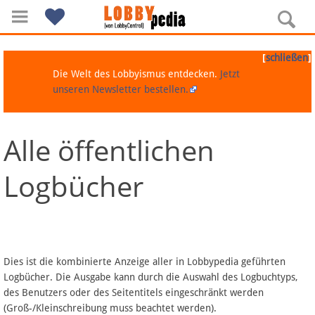
[
]
schließen
Die Welt des Lobbyismus entdecken.
Jetzt
unseren Newsletter bestellen.
Alle öffentlichen
Navigation
Logbücher
Über Lobbypedia
Inhalt A-Z
Artikel nach Kategorien
Dies ist die kombinierte Anzeige aller in Lobbypedia geführten
Logbücher. Die Ausgabe kann durch die Auswahl des Logbuchtyps,
FAQ
des Benutzers oder des Seitentitels eingeschränkt werden
(Groß-/Kleinschreibung muss beachtet werden).