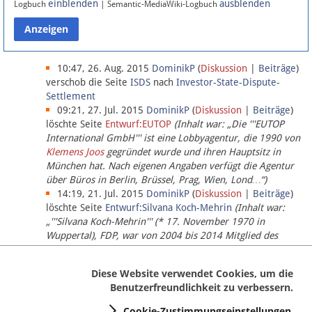
einblenden
ausblenden
Logbuch
| Semantic-MediaWiki-Logbuch
Datenschutz
Über Lobbypedia
10:47, 26. Aug. 2015
DominikP
(
Diskussion
|
Beiträge
)
verschob die Seite
ISDS
nach
Investor-State-Dispute-
Settlement
Impressum
09:21, 27. Jul. 2015
DominikP
(
Diskussion
|
Beiträge
)
löschte Seite
Entwurf:EUTOP
(Inhalt war: „Die '''EUTOP
International GmbH''' ist eine Lobbyagentur, die 1990 von
Klemens Joos
gegründet wurde und ihren Hauptsitz in
München hat. Nach eigenen Angaben verfügt die Agentur
über Büros in Berlin, Brüssel, Prag, Wien, Lond…“)
14:19, 21. Jul. 2015
DominikP
(
Diskussion
|
Beiträge
)
löschte Seite
Entwurf:Silvana Koch-Mehrin
(Inhalt war:
„'''Silvana Koch-Mehrin''' (* 17. November 1970 in
Wuppertal), FDP, war von 2004 bis 2014 Mitglied des
Europäischen Parlaments, seit November 2014 ist sie für
die Lob…“ (einziger Bearbeiter:
DominikP
))
Diese Website verwendet Cookies, um die
Benutzerfreundlichkeit zu verbessern.
Cookie-Zustimmungseinstellungen