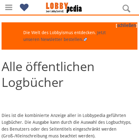
[
]
schließen
Die Welt des Lobbyismus entdecken.
Jetzt
unseren Newsletter bestellen.
Alle öffentlichen
Navigation
Logbücher
Über Lobbypedia
Inhalt A-Z
Artikel nach Kategorien
Dies ist die kombinierte Anzeige aller in Lobbypedia geführten
Logbücher. Die Ausgabe kann durch die Auswahl des Logbuchtyps,
FAQ
des Benutzers oder des Seitentitels eingeschränkt werden
(Groß-/Kleinschreibung muss beachtet werden).