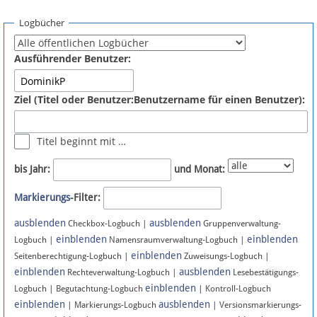
Spenden
Logbücher
Fördermitglied werden
Ausführender Benutzer:
Fehler melden
Ziel (Titel oder Benutzer:Benutzername für einen Benutzer):
Vernetzen
Titel beginnt mit …
Newsletter
bis Jahr:
und Monat:
Bluesky
Markierungs
-Filter:
ausblenden
ausblenden
Facebook
Checkbox-Logbuch |
Gruppenverwaltung-
einblenden
einblenden
Logbuch |
Namensraumverwaltung-Logbuch |
einblenden
Instagram
Seitenberechtigung-Logbuch |
Zuweisungs-Logbuch |
einblenden
ausblenden
Rechteverwaltung-Logbuch |
Lesebestätigungs-
einblenden
Logbuch | Begutachtung-Logbuch
| Kontroll-Logbuch
einblenden
ausblenden
| Markierungs-Logbuch
| Versionsmarkierungs-
Anmelden