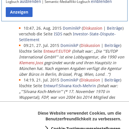
ausblenden
einblenden
Logbuch
| Semantic-MediaWiki-Logbuch
Datenschutz
Über Lobbypedia
10:47, 26. Aug. 2015
DominikP
(
Diskussion
|
Beiträge
)
verschob die Seite
ISDS
nach
Investor-State-Dispute-
Settlement
Impressum
09:21, 27. Jul. 2015
DominikP
(
Diskussion
|
Beiträge
)
löschte Seite
Entwurf:EUTOP
(Inhalt war: „Die '''EUTOP
International GmbH''' ist eine Lobbyagentur, die 1990 von
Klemens Joos
gegründet wurde und ihren Hauptsitz in
München hat. Nach eigenen Angaben verfügt die Agentur
über Büros in Berlin, Brüssel, Prag, Wien, Lond…“)
14:19, 21. Jul. 2015
DominikP
(
Diskussion
|
Beiträge
)
löschte Seite
Entwurf:Silvana Koch-Mehrin
(Inhalt war:
„'''Silvana Koch-Mehrin''' (* 17. November 1970 in
Wuppertal), FDP, war von 2004 bis 2014 Mitglied des
Europäischen Parlaments, seit November 2014 ist sie für
die Lob…“ (einziger Bearbeiter:
DominikP
))
Diese Website verwendet Cookies, um die
Benutzerfreundlichkeit zu verbessern.
Cookie-Zustimmungseinstellungen