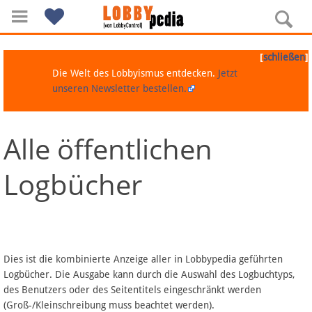
[
]
schließen
Die Welt des Lobbyismus entdecken.
Jetzt
unseren Newsletter bestellen.
Alle öffentlichen
Navigation
Logbücher
Über Lobbypedia
Inhalt A-Z
Artikel nach Kategorien
Dies ist die kombinierte Anzeige aller in Lobbypedia geführten
Logbücher. Die Ausgabe kann durch die Auswahl des Logbuchtyps,
FAQ
des Benutzers oder des Seitentitels eingeschränkt werden
(Groß-/Kleinschreibung muss beachtet werden).