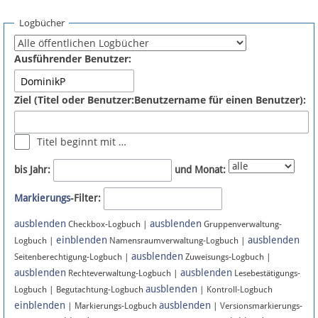
Spenden
Logbücher
Fördermitglied werden
Ausführender Benutzer:
Fehler melden
Ziel (Titel oder Benutzer:Benutzername für einen Benutzer):
Vernetzen
Titel beginnt mit …
Newsletter
bis Jahr:
und Monat:
Bluesky
Markierungs
-Filter:
ausblenden
ausblenden
Facebook
Checkbox-Logbuch |
Gruppenverwaltung-
einblenden
ausblenden
Logbuch |
Namensraumverwaltung-Logbuch |
ausblenden
Instagram
Seitenberechtigung-Logbuch |
Zuweisungs-Logbuch |
ausblenden
ausblenden
Rechteverwaltung-Logbuch |
Lesebestätigungs-
ausblenden
Logbuch | Begutachtung-Logbuch
| Kontroll-Logbuch
einblenden
ausblenden
| Markierungs-Logbuch
| Versionsmarkierungs-
Anmelden