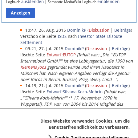
ausblenden
einblenden
Logbuch
| Semantic-MediaWiki-Logbuch
Datenschutz
Über Lobbypedia
10:47, 26. Aug. 2015
DominikP
(
Diskussion
|
Beiträge
)
verschob die Seite
ISDS
nach
Investor-State-Dispute-
Settlement
Impressum
09:21, 27. Jul. 2015
DominikP
(
Diskussion
|
Beiträge
)
löschte Seite
Entwurf:EUTOP
(Inhalt war: „Die '''EUTOP
International GmbH''' ist eine Lobbyagentur, die 1990 von
Klemens Joos
gegründet wurde und ihren Hauptsitz in
München hat. Nach eigenen Angaben verfügt die Agentur
über Büros in Berlin, Brüssel, Prag, Wien, Lond…“)
14:19, 21. Jul. 2015
DominikP
(
Diskussion
|
Beiträge
)
löschte Seite
Entwurf:Silvana Koch-Mehrin
(Inhalt war:
„'''Silvana Koch-Mehrin''' (* 17. November 1970 in
Wuppertal), FDP, war von 2004 bis 2014 Mitglied des
Europäischen Parlaments, seit November 2014 ist sie für
die Lob…“ (einziger Bearbeiter:
DominikP
))
Diese Website verwendet Cookies, um die
Benutzerfreundlichkeit zu verbessern.
Cookie-Zustimmungseinstellungen