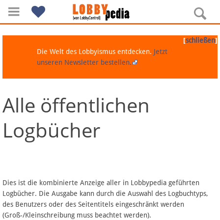
[
]
schließen
Die Welt des Lobbyismus entdecken.
Jetzt
unseren Newsletter bestellen.
Alle öffentlichen
Navigation
Logbücher
Über Lobbypedia
Inhalt A-Z
Artikel nach Kategorien
Dies ist die kombinierte Anzeige aller in Lobbypedia geführten
Logbücher. Die Ausgabe kann durch die Auswahl des Logbuchtyps,
FAQ
des Benutzers oder des Seitentitels eingeschränkt werden
(Groß-/Kleinschreibung muss beachtet werden).