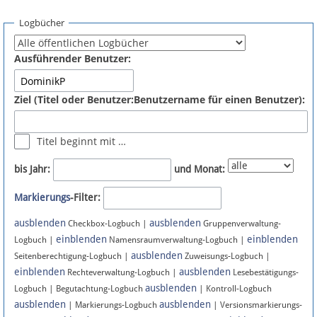
Spenden
Logbücher
Fördermitglied werden
Ausführender Benutzer:
Fehler melden
Ziel (Titel oder Benutzer:Benutzername für einen Benutzer):
Vernetzen
Titel beginnt mit …
Newsletter
bis Jahr:
und Monat:
Bluesky
Markierungs
-Filter:
ausblenden
ausblenden
Facebook
Checkbox-Logbuch |
Gruppenverwaltung-
einblenden
einblenden
Logbuch |
Namensraumverwaltung-Logbuch |
ausblenden
Instagram
Seitenberechtigung-Logbuch |
Zuweisungs-Logbuch |
einblenden
ausblenden
Rechteverwaltung-Logbuch |
Lesebestätigungs-
ausblenden
Logbuch | Begutachtung-Logbuch
| Kontroll-Logbuch
ausblenden
ausblenden
| Markierungs-Logbuch
| Versionsmarkierungs-
Anmelden