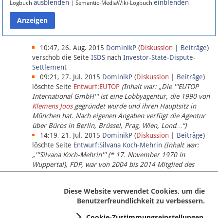
ausblenden
einblenden
Logbuch
| Semantic-MediaWiki-Logbuch
Datenschutz
Über Lobbypedia
10:47, 26. Aug. 2015
DominikP
(
Diskussion
|
Beiträge
)
verschob die Seite
ISDS
nach
Investor-State-Dispute-
Settlement
Impressum
09:21, 27. Jul. 2015
DominikP
(
Diskussion
|
Beiträge
)
löschte Seite
Entwurf:EUTOP
(Inhalt war: „Die '''EUTOP
International GmbH''' ist eine Lobbyagentur, die 1990 von
Klemens Joos
gegründet wurde und ihren Hauptsitz in
München hat. Nach eigenen Angaben verfügt die Agentur
über Büros in Berlin, Brüssel, Prag, Wien, Lond…“)
14:19, 21. Jul. 2015
DominikP
(
Diskussion
|
Beiträge
)
löschte Seite
Entwurf:Silvana Koch-Mehrin
(Inhalt war:
„'''Silvana Koch-Mehrin''' (* 17. November 1970 in
Wuppertal), FDP, war von 2004 bis 2014 Mitglied des
Europäischen Parlaments, seit November 2014 ist sie für
die Lob…“ (einziger Bearbeiter:
DominikP
))
Diese Website verwendet Cookies, um die
Benutzerfreundlichkeit zu verbessern.
Cookie-Zustimmungseinstellungen