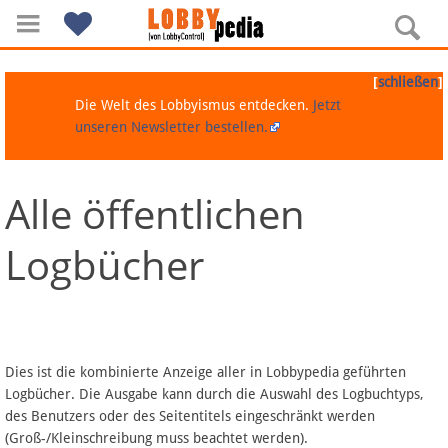
[
]
schließen
Die Welt des Lobbyismus entdecken.
Jetzt
unseren Newsletter bestellen.
Alle öffentlichen
Navigation
Logbücher
Über Lobbypedia
Inhalt A-Z
Artikel nach Kategorien
Dies ist die kombinierte Anzeige aller in Lobbypedia geführten
Logbücher. Die Ausgabe kann durch die Auswahl des Logbuchtyps,
FAQ
des Benutzers oder des Seitentitels eingeschränkt werden
(Groß-/Kleinschreibung muss beachtet werden).