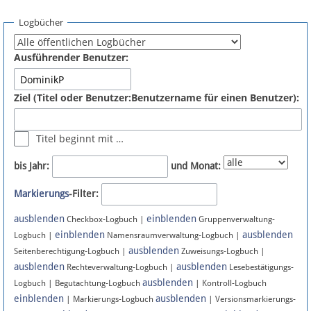
Spenden
Logbücher
Fördermitglied werden
Ausführender Benutzer:
Fehler melden
Ziel (Titel oder Benutzer:Benutzername für einen Benutzer):
Vernetzen
Titel beginnt mit …
Newsletter
bis Jahr:
und Monat:
Bluesky
Markierungs
-Filter:
ausblenden
einblenden
Facebook
Checkbox-Logbuch |
Gruppenverwaltung-
einblenden
ausblenden
Logbuch |
Namensraumverwaltung-Logbuch |
ausblenden
Instagram
Seitenberechtigung-Logbuch |
Zuweisungs-Logbuch |
ausblenden
ausblenden
Rechteverwaltung-Logbuch |
Lesebestätigungs-
ausblenden
Logbuch | Begutachtung-Logbuch
| Kontroll-Logbuch
einblenden
ausblenden
| Markierungs-Logbuch
| Versionsmarkierungs-
Anmelden