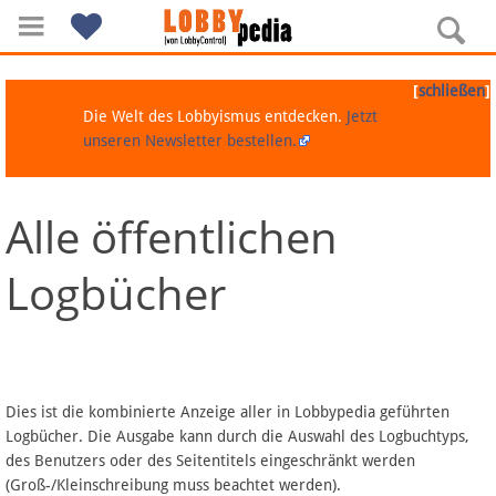
[
]
schließen
Die Welt des Lobbyismus entdecken.
Jetzt
unseren Newsletter bestellen.
Alle öffentlichen
Navigation
Logbücher
Über Lobbypedia
Inhalt A-Z
Artikel nach Kategorien
Dies ist die kombinierte Anzeige aller in Lobbypedia geführten
Logbücher. Die Ausgabe kann durch die Auswahl des Logbuchtyps,
FAQ
des Benutzers oder des Seitentitels eingeschränkt werden
(Groß-/Kleinschreibung muss beachtet werden).