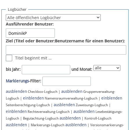
Spenden
Logbücher
Fördermitglied werden
Ausführender Benutzer:
Fehler melden
Ziel (Titel oder Benutzer:Benutzername für einen Benutzer):
Vernetzen
Titel beginnt mit …
Newsletter
bis Jahr:
und Monat:
Bluesky
Markierungs
-Filter:
ausblenden
ausblenden
Facebook
Checkbox-Logbuch |
Gruppenverwaltung-
einblenden
einblenden
Logbuch |
Namensraumverwaltung-Logbuch |
ausblenden
Instagram
Seitenberechtigung-Logbuch |
Zuweisungs-Logbuch |
einblenden
ausblenden
Rechteverwaltung-Logbuch |
Lesebestätigungs-
ausblenden
Logbuch | Begutachtung-Logbuch
| Kontroll-Logbuch
ausblenden
ausblenden
| Markierungs-Logbuch
| Versionsmarkierungs-
Anmelden