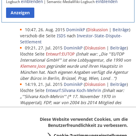
einblenden
einblenden
Logbuch
| Semantic-MediaWiki-Logbuch
Datenschutz
Über Lobbypedia
10:47, 26. Aug. 2015
DominikP
(
Diskussion
|
Beiträge
)
verschob die Seite
ISDS
nach
Investor-State-Dispute-
Settlement
Impressum
09:21, 27. Jul. 2015
DominikP
(
Diskussion
|
Beiträge
)
löschte Seite
Entwurf:EUTOP
(Inhalt war: „Die '''EUTOP
International GmbH''' ist eine Lobbyagentur, die 1990 von
Klemens Joos
gegründet wurde und ihren Hauptsitz in
München hat. Nach eigenen Angaben verfügt die Agentur
über Büros in Berlin, Brüssel, Prag, Wien, Lond…“)
14:19, 21. Jul. 2015
DominikP
(
Diskussion
|
Beiträge
)
löschte Seite
Entwurf:Silvana Koch-Mehrin
(Inhalt war:
„'''Silvana Koch-Mehrin''' (* 17. November 1970 in
Wuppertal), FDP, war von 2004 bis 2014 Mitglied des
Europäischen Parlaments, seit November 2014 ist sie für
die Lob…“ (einziger Bearbeiter:
DominikP
))
Diese Website verwendet Cookies, um die
Benutzerfreundlichkeit zu verbessern.
Cookie-Zustimmungseinstellungen