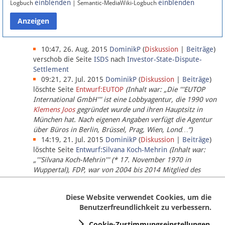
einblenden
einblenden
Logbuch
| Semantic-MediaWiki-Logbuch
Datenschutz
Über Lobbypedia
10:47, 26. Aug. 2015
DominikP
(
Diskussion
|
Beiträge
)
verschob die Seite
ISDS
nach
Investor-State-Dispute-
Settlement
Impressum
09:21, 27. Jul. 2015
DominikP
(
Diskussion
|
Beiträge
)
löschte Seite
Entwurf:EUTOP
(Inhalt war: „Die '''EUTOP
International GmbH''' ist eine Lobbyagentur, die 1990 von
Klemens Joos
gegründet wurde und ihren Hauptsitz in
München hat. Nach eigenen Angaben verfügt die Agentur
über Büros in Berlin, Brüssel, Prag, Wien, Lond…“)
14:19, 21. Jul. 2015
DominikP
(
Diskussion
|
Beiträge
)
löschte Seite
Entwurf:Silvana Koch-Mehrin
(Inhalt war:
„'''Silvana Koch-Mehrin''' (* 17. November 1970 in
Wuppertal), FDP, war von 2004 bis 2014 Mitglied des
Europäischen Parlaments, seit November 2014 ist sie für
die Lob…“ (einziger Bearbeiter:
DominikP
))
Diese Website verwendet Cookies, um die
Benutzerfreundlichkeit zu verbessern.
Cookie-Zustimmungseinstellungen