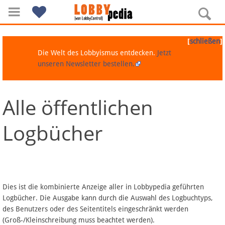
[
]
schließen
Die Welt des Lobbyismus entdecken.
Jetzt
unseren Newsletter bestellen.
Alle öffentlichen
Navigation
Logbücher
Über Lobbypedia
Inhalt A-Z
Artikel nach Kategorien
Dies ist die kombinierte Anzeige aller in Lobbypedia geführten
Logbücher. Die Ausgabe kann durch die Auswahl des Logbuchtyps,
FAQ
des Benutzers oder des Seitentitels eingeschränkt werden
(Groß-/Kleinschreibung muss beachtet werden).