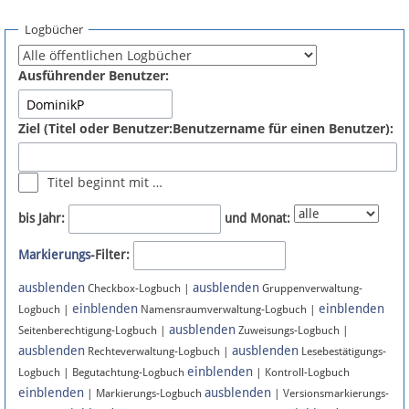
Spenden
Logbücher
Fördermitglied werden
Ausführender Benutzer:
Fehler melden
Ziel (Titel oder Benutzer:Benutzername für einen Benutzer):
Vernetzen
Titel beginnt mit …
Newsletter
bis Jahr:
und Monat:
Bluesky
Markierungs
-Filter:
ausblenden
ausblenden
Facebook
Checkbox-Logbuch |
Gruppenverwaltung-
einblenden
einblenden
Logbuch |
Namensraumverwaltung-Logbuch |
ausblenden
Instagram
Seitenberechtigung-Logbuch |
Zuweisungs-Logbuch |
ausblenden
ausblenden
Rechteverwaltung-Logbuch |
Lesebestätigungs-
einblenden
Logbuch | Begutachtung-Logbuch
| Kontroll-Logbuch
einblenden
ausblenden
| Markierungs-Logbuch
| Versionsmarkierungs-
Anmelden