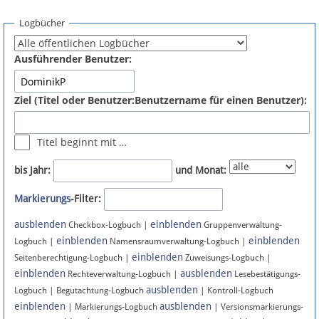
Spenden
Logbücher
Fördermitglied werden
Ausführender Benutzer:
Fehler melden
Ziel (Titel oder Benutzer:Benutzername für einen Benutzer):
Vernetzen
Titel beginnt mit …
Newsletter
bis Jahr:
und Monat:
Bluesky
Markierungs
-Filter:
ausblenden
einblenden
Facebook
Checkbox-Logbuch |
Gruppenverwaltung-
einblenden
einblenden
Logbuch |
Namensraumverwaltung-Logbuch |
einblenden
Instagram
Seitenberechtigung-Logbuch |
Zuweisungs-Logbuch |
einblenden
ausblenden
Rechteverwaltung-Logbuch |
Lesebestätigungs-
ausblenden
Logbuch | Begutachtung-Logbuch
| Kontroll-Logbuch
einblenden
ausblenden
| Markierungs-Logbuch
| Versionsmarkierungs-
Anmelden