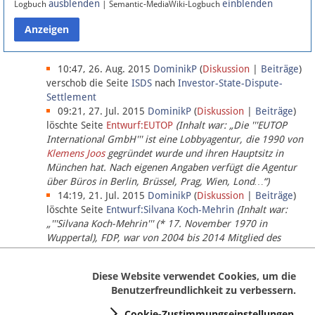
ausblenden
einblenden
Logbuch
| Semantic-MediaWiki-Logbuch
Datenschutz
Über Lobbypedia
10:47, 26. Aug. 2015
DominikP
(
Diskussion
|
Beiträge
)
verschob die Seite
ISDS
nach
Investor-State-Dispute-
Settlement
Impressum
09:21, 27. Jul. 2015
DominikP
(
Diskussion
|
Beiträge
)
löschte Seite
Entwurf:EUTOP
(Inhalt war: „Die '''EUTOP
International GmbH''' ist eine Lobbyagentur, die 1990 von
Klemens Joos
gegründet wurde und ihren Hauptsitz in
München hat. Nach eigenen Angaben verfügt die Agentur
über Büros in Berlin, Brüssel, Prag, Wien, Lond…“)
14:19, 21. Jul. 2015
DominikP
(
Diskussion
|
Beiträge
)
löschte Seite
Entwurf:Silvana Koch-Mehrin
(Inhalt war:
„'''Silvana Koch-Mehrin''' (* 17. November 1970 in
Wuppertal), FDP, war von 2004 bis 2014 Mitglied des
Europäischen Parlaments, seit November 2014 ist sie für
die Lob…“ (einziger Bearbeiter:
DominikP
))
Diese Website verwendet Cookies, um die
Benutzerfreundlichkeit zu verbessern.
Cookie-Zustimmungseinstellungen