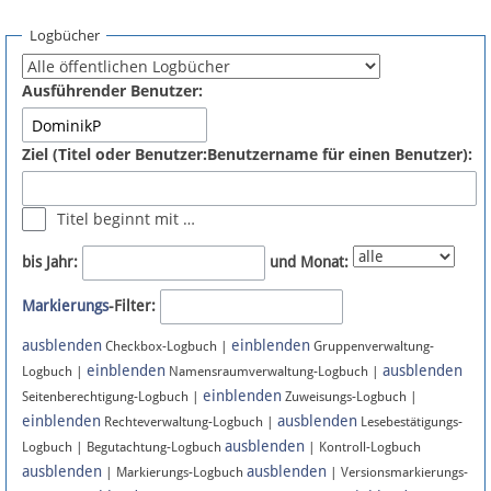
Spenden
Logbücher
Fördermitglied werden
Ausführender Benutzer:
Fehler melden
Ziel (Titel oder Benutzer:Benutzername für einen Benutzer):
Vernetzen
Titel beginnt mit …
Newsletter
bis Jahr:
und Monat:
Bluesky
Markierungs
-Filter:
ausblenden
einblenden
Facebook
Checkbox-Logbuch |
Gruppenverwaltung-
einblenden
ausblenden
Logbuch |
Namensraumverwaltung-Logbuch |
einblenden
Instagram
Seitenberechtigung-Logbuch |
Zuweisungs-Logbuch |
einblenden
ausblenden
Rechteverwaltung-Logbuch |
Lesebestätigungs-
ausblenden
Logbuch | Begutachtung-Logbuch
| Kontroll-Logbuch
ausblenden
ausblenden
| Markierungs-Logbuch
| Versionsmarkierungs-
Anmelden