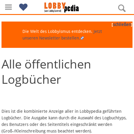
[
]
schließen
Die Welt des Lobbyismus entdecken.
Jetzt
unseren Newsletter bestellen.
Alle öffentlichen
Navigation
Logbücher
Über Lobbypedia
Inhalt A-Z
Artikel nach Kategorien
Dies ist die kombinierte Anzeige aller in Lobbypedia geführten
Logbücher. Die Ausgabe kann durch die Auswahl des Logbuchtyps,
FAQ
des Benutzers oder des Seitentitels eingeschränkt werden
(Groß-/Kleinschreibung muss beachtet werden).