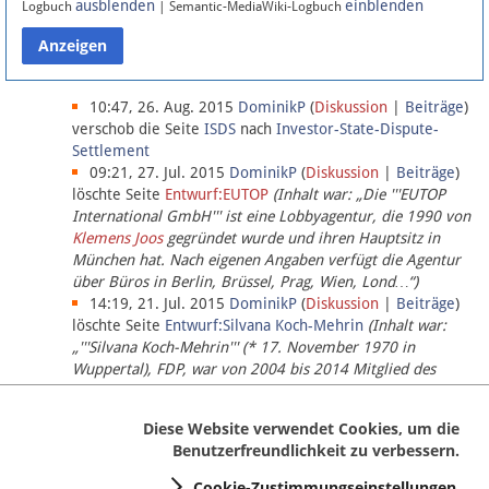
ausblenden
einblenden
Logbuch
| Semantic-MediaWiki-Logbuch
Datenschutz
Über Lobbypedia
10:47, 26. Aug. 2015
DominikP
(
Diskussion
|
Beiträge
)
verschob die Seite
ISDS
nach
Investor-State-Dispute-
Settlement
Impressum
09:21, 27. Jul. 2015
DominikP
(
Diskussion
|
Beiträge
)
löschte Seite
Entwurf:EUTOP
(Inhalt war: „Die '''EUTOP
International GmbH''' ist eine Lobbyagentur, die 1990 von
Klemens Joos
gegründet wurde und ihren Hauptsitz in
München hat. Nach eigenen Angaben verfügt die Agentur
über Büros in Berlin, Brüssel, Prag, Wien, Lond…“)
14:19, 21. Jul. 2015
DominikP
(
Diskussion
|
Beiträge
)
löschte Seite
Entwurf:Silvana Koch-Mehrin
(Inhalt war:
„'''Silvana Koch-Mehrin''' (* 17. November 1970 in
Wuppertal), FDP, war von 2004 bis 2014 Mitglied des
Europäischen Parlaments, seit November 2014 ist sie für
die Lob…“ (einziger Bearbeiter:
DominikP
))
Diese Website verwendet Cookies, um die
Benutzerfreundlichkeit zu verbessern.
Cookie-Zustimmungseinstellungen