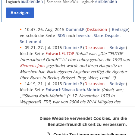
ausblenden
einblenden
Logbuch
| Semantic-MediaWiki-Logbuch
Datenschutz
Über Lobbypedia
10:47, 26. Aug. 2015
DominikP
(
Diskussion
|
Beiträge
)
verschob die Seite
ISDS
nach
Investor-State-Dispute-
Settlement
Impressum
09:21, 27. Jul. 2015
DominikP
(
Diskussion
|
Beiträge
)
löschte Seite
Entwurf:EUTOP
(Inhalt war: „Die '''EUTOP
International GmbH''' ist eine Lobbyagentur, die 1990 von
Klemens Joos
gegründet wurde und ihren Hauptsitz in
München hat. Nach eigenen Angaben verfügt die Agentur
über Büros in Berlin, Brüssel, Prag, Wien, Lond…“)
14:19, 21. Jul. 2015
DominikP
(
Diskussion
|
Beiträge
)
löschte Seite
Entwurf:Silvana Koch-Mehrin
(Inhalt war:
„'''Silvana Koch-Mehrin''' (* 17. November 1970 in
Wuppertal), FDP, war von 2004 bis 2014 Mitglied des
Europäischen Parlaments, seit November 2014 ist sie für
die Lob…“ (einziger Bearbeiter:
DominikP
))
Diese Website verwendet Cookies, um die
Benutzerfreundlichkeit zu verbessern.
Cookie-Zustimmungseinstellungen