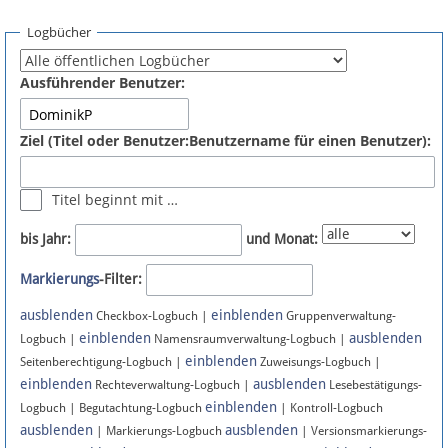
Spenden
Logbücher
Fördermitglied werden
Ausführender Benutzer:
Fehler melden
Ziel (Titel oder Benutzer:Benutzername für einen Benutzer):
Vernetzen
Titel beginnt mit …
Newsletter
bis Jahr:
und Monat:
Bluesky
Markierungs
-Filter:
ausblenden
einblenden
Facebook
Checkbox-Logbuch |
Gruppenverwaltung-
einblenden
ausblenden
Logbuch |
Namensraumverwaltung-Logbuch |
einblenden
Instagram
Seitenberechtigung-Logbuch |
Zuweisungs-Logbuch |
einblenden
ausblenden
Rechteverwaltung-Logbuch |
Lesebestätigungs-
einblenden
Logbuch | Begutachtung-Logbuch
| Kontroll-Logbuch
ausblenden
ausblenden
| Markierungs-Logbuch
| Versionsmarkierungs-
Anmelden