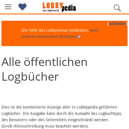
[
]
schließen
Die Welt des Lobbyismus entdecken.
Jetzt
unseren Newsletter bestellen.
Alle öffentlichen
Navigation
Logbücher
Über Lobbypedia
Inhalt A-Z
Artikel nach Kategorien
Dies ist die kombinierte Anzeige aller in Lobbypedia geführten
Logbücher. Die Ausgabe kann durch die Auswahl des Logbuchtyps,
FAQ
des Benutzers oder des Seitentitels eingeschränkt werden
(Groß-/Kleinschreibung muss beachtet werden).