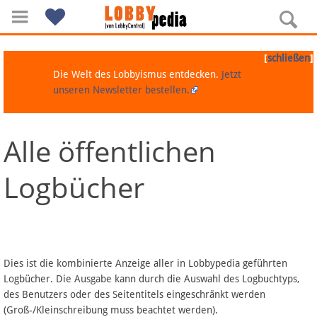
[
]
schließen
Die Welt des Lobbyismus entdecken.
Jetzt
unseren Newsletter bestellen.
Alle öffentlichen
Navigation
Logbücher
Über Lobbypedia
Inhalt A-Z
Artikel nach Kategorien
Dies ist die kombinierte Anzeige aller in Lobbypedia geführten
Logbücher. Die Ausgabe kann durch die Auswahl des Logbuchtyps,
FAQ
des Benutzers oder des Seitentitels eingeschränkt werden
(Groß-/Kleinschreibung muss beachtet werden).