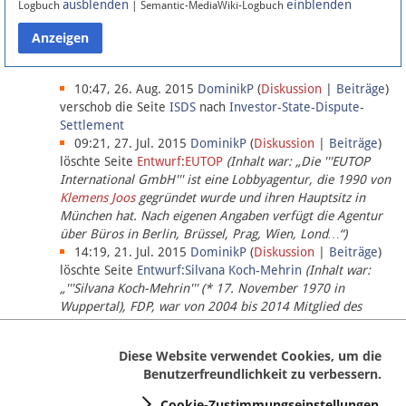
ausblenden
einblenden
Logbuch
| Semantic-MediaWiki-Logbuch
Datenschutz
Über Lobbypedia
10:47, 26. Aug. 2015
DominikP
(
Diskussion
|
Beiträge
)
verschob die Seite
ISDS
nach
Investor-State-Dispute-
Settlement
Impressum
09:21, 27. Jul. 2015
DominikP
(
Diskussion
|
Beiträge
)
löschte Seite
Entwurf:EUTOP
(Inhalt war: „Die '''EUTOP
International GmbH''' ist eine Lobbyagentur, die 1990 von
Klemens Joos
gegründet wurde und ihren Hauptsitz in
München hat. Nach eigenen Angaben verfügt die Agentur
über Büros in Berlin, Brüssel, Prag, Wien, Lond…“)
14:19, 21. Jul. 2015
DominikP
(
Diskussion
|
Beiträge
)
löschte Seite
Entwurf:Silvana Koch-Mehrin
(Inhalt war:
„'''Silvana Koch-Mehrin''' (* 17. November 1970 in
Wuppertal), FDP, war von 2004 bis 2014 Mitglied des
Europäischen Parlaments, seit November 2014 ist sie für
die Lob…“ (einziger Bearbeiter:
DominikP
))
Diese Website verwendet Cookies, um die
Benutzerfreundlichkeit zu verbessern.
Cookie-Zustimmungseinstellungen