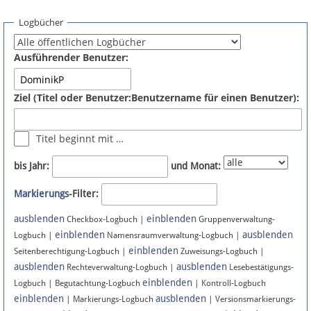
Spenden
Logbücher
Fördermitglied werden
Ausführender Benutzer:
Fehler melden
Ziel (Titel oder Benutzer:Benutzername für einen Benutzer):
Vernetzen
Titel beginnt mit …
Newsletter
bis Jahr:
und Monat:
Bluesky
Markierungs
-Filter:
ausblenden
einblenden
Facebook
Checkbox-Logbuch |
Gruppenverwaltung-
einblenden
ausblenden
Logbuch |
Namensraumverwaltung-Logbuch |
einblenden
Instagram
Seitenberechtigung-Logbuch |
Zuweisungs-Logbuch |
ausblenden
ausblenden
Rechteverwaltung-Logbuch |
Lesebestätigungs-
einblenden
Logbuch | Begutachtung-Logbuch
| Kontroll-Logbuch
einblenden
ausblenden
| Markierungs-Logbuch
| Versionsmarkierungs-
Anmelden