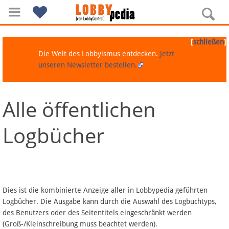
[
]
schließen
Die Welt des Lobbyismus entdecken.
Jetzt
unseren Newsletter bestellen.
Alle öffentlichen
Navigation
Logbücher
Über Lobbypedia
Inhalt A-Z
Artikel nach Kategorien
Dies ist die kombinierte Anzeige aller in Lobbypedia geführten
Logbücher. Die Ausgabe kann durch die Auswahl des Logbuchtyps,
FAQ
des Benutzers oder des Seitentitels eingeschränkt werden
(Groß-/Kleinschreibung muss beachtet werden).