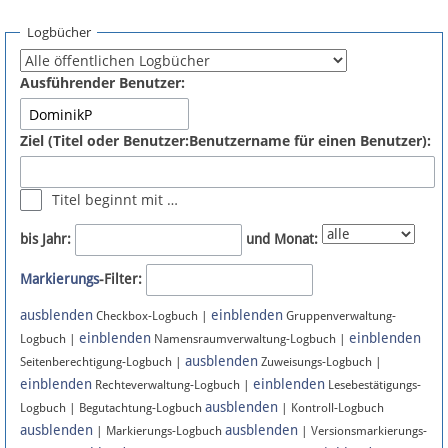
Spenden
Logbücher
Fördermitglied werden
Ausführender Benutzer:
Fehler melden
Ziel (Titel oder Benutzer:Benutzername für einen Benutzer):
Vernetzen
Titel beginnt mit …
Newsletter
bis Jahr:
und Monat:
Bluesky
Markierungs
-Filter:
ausblenden
einblenden
Facebook
Checkbox-Logbuch |
Gruppenverwaltung-
einblenden
einblenden
Logbuch |
Namensraumverwaltung-Logbuch |
ausblenden
Instagram
Seitenberechtigung-Logbuch |
Zuweisungs-Logbuch |
einblenden
einblenden
Rechteverwaltung-Logbuch |
Lesebestätigungs-
ausblenden
Logbuch | Begutachtung-Logbuch
| Kontroll-Logbuch
ausblenden
ausblenden
| Markierungs-Logbuch
| Versionsmarkierungs-
Anmelden