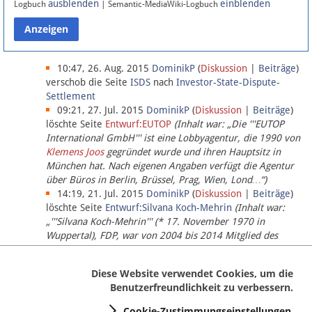
ausblenden
einblenden
Logbuch
| Semantic-MediaWiki-Logbuch
Datenschutz
Über Lobbypedia
10:47, 26. Aug. 2015
DominikP
(
Diskussion
|
Beiträge
)
verschob die Seite
ISDS
nach
Investor-State-Dispute-
Settlement
Impressum
09:21, 27. Jul. 2015
DominikP
(
Diskussion
|
Beiträge
)
löschte Seite
Entwurf:EUTOP
(Inhalt war: „Die '''EUTOP
International GmbH''' ist eine Lobbyagentur, die 1990 von
Klemens Joos
gegründet wurde und ihren Hauptsitz in
München hat. Nach eigenen Angaben verfügt die Agentur
über Büros in Berlin, Brüssel, Prag, Wien, Lond…“)
14:19, 21. Jul. 2015
DominikP
(
Diskussion
|
Beiträge
)
löschte Seite
Entwurf:Silvana Koch-Mehrin
(Inhalt war:
„'''Silvana Koch-Mehrin''' (* 17. November 1970 in
Wuppertal), FDP, war von 2004 bis 2014 Mitglied des
Europäischen Parlaments, seit November 2014 ist sie für
die Lob…“ (einziger Bearbeiter:
DominikP
))
Diese Website verwendet Cookies, um die
Benutzerfreundlichkeit zu verbessern.
Cookie-Zustimmungseinstellungen