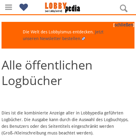
[
]
schließen
Die Welt des Lobbyismus entdecken.
Jetzt
unseren Newsletter bestellen.
Alle öffentlichen
Navigation
Logbücher
Über Lobbypedia
Inhalt A-Z
Artikel nach Kategorien
Dies ist die kombinierte Anzeige aller in Lobbypedia geführten
Logbücher. Die Ausgabe kann durch die Auswahl des Logbuchtyps,
FAQ
des Benutzers oder des Seitentitels eingeschränkt werden
(Groß-/Kleinschreibung muss beachtet werden).