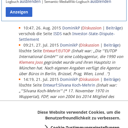
ausblenden
ausblenden
Logbuch
| Semantic-MediaWiki-Logbuch
Datenschutz
Über Lobbypedia
10:47, 26. Aug. 2015
DominikP
(
Diskussion
|
Beiträge
)
verschob die Seite
ISDS
nach
Investor-State-Dispute-
Settlement
Impressum
09:21, 27. Jul. 2015
DominikP
(
Diskussion
|
Beiträge
)
löschte Seite
Entwurf:EUTOP
(Inhalt war: „Die '''EUTOP
International GmbH''' ist eine Lobbyagentur, die 1990 von
Klemens Joos
gegründet wurde und ihren Hauptsitz in
München hat. Nach eigenen Angaben verfügt die Agentur
über Büros in Berlin, Brüssel, Prag, Wien, Lond…“)
14:19, 21. Jul. 2015
DominikP
(
Diskussion
|
Beiträge
)
löschte Seite
Entwurf:Silvana Koch-Mehrin
(Inhalt war:
„'''Silvana Koch-Mehrin''' (* 17. November 1970 in
Wuppertal), FDP, war von 2004 bis 2014 Mitglied des
Europäischen Parlaments, seit November 2014 ist sie für
die Lob…“ (einziger Bearbeiter:
DominikP
))
Diese Website verwendet Cookies, um die
Benutzerfreundlichkeit zu verbessern.
Cookie-Zustimmungseinstellungen