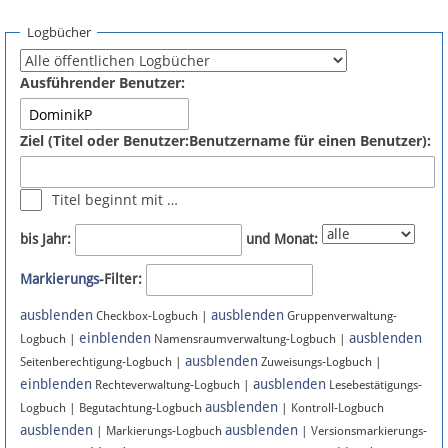
Spenden
Logbücher
Fördermitglied werden
Ausführender Benutzer:
Fehler melden
Ziel (Titel oder Benutzer:Benutzername für einen Benutzer):
Vernetzen
Titel beginnt mit …
Newsletter
bis Jahr:
und Monat:
Bluesky
Markierungs
-Filter:
ausblenden
ausblenden
Facebook
Checkbox-Logbuch |
Gruppenverwaltung-
einblenden
ausblenden
Logbuch |
Namensraumverwaltung-Logbuch |
ausblenden
Instagram
Seitenberechtigung-Logbuch |
Zuweisungs-Logbuch |
einblenden
ausblenden
Rechteverwaltung-Logbuch |
Lesebestätigungs-
ausblenden
Logbuch | Begutachtung-Logbuch
| Kontroll-Logbuch
ausblenden
ausblenden
| Markierungs-Logbuch
| Versionsmarkierungs-
Anmelden