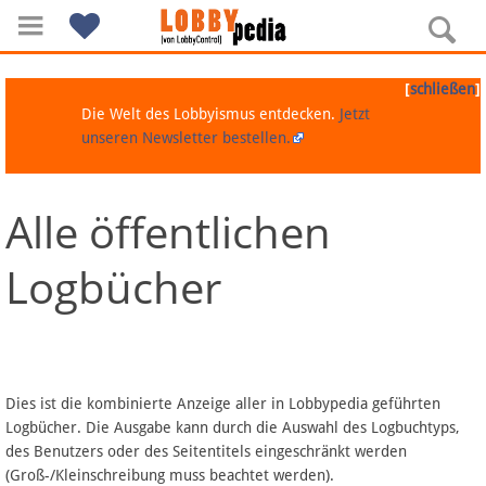
[
]
schließen
Die Welt des Lobbyismus entdecken.
Jetzt
unseren Newsletter bestellen.
Alle öffentlichen
Navigation
Logbücher
Über Lobbypedia
Inhalt A-Z
Artikel nach Kategorien
Dies ist die kombinierte Anzeige aller in Lobbypedia geführten
Logbücher. Die Ausgabe kann durch die Auswahl des Logbuchtyps,
FAQ
des Benutzers oder des Seitentitels eingeschränkt werden
(Groß-/Kleinschreibung muss beachtet werden).