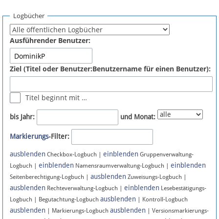
Spenden
Logbücher
Fördermitglied werden
Ausführender Benutzer:
Fehler melden
Ziel (Titel oder Benutzer:Benutzername für einen Benutzer):
Vernetzen
Titel beginnt mit …
Newsletter
bis Jahr:
und Monat:
Bluesky
Markierungs
-Filter:
ausblenden
einblenden
Facebook
Checkbox-Logbuch |
Gruppenverwaltung-
einblenden
einblenden
Logbuch |
Namensraumverwaltung-Logbuch |
ausblenden
Instagram
Seitenberechtigung-Logbuch |
Zuweisungs-Logbuch |
ausblenden
einblenden
Rechteverwaltung-Logbuch |
Lesebestätigungs-
ausblenden
Logbuch | Begutachtung-Logbuch
| Kontroll-Logbuch
ausblenden
ausblenden
| Markierungs-Logbuch
| Versionsmarkierungs-
Anmelden