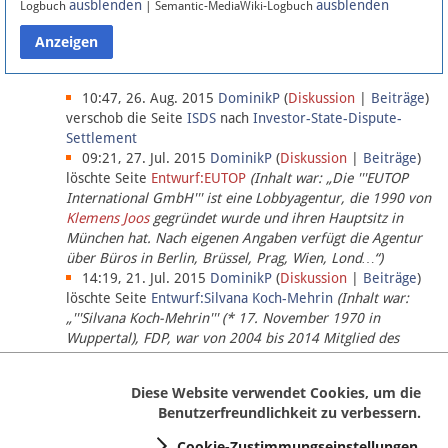
ausblenden
ausblenden
Logbuch
| Semantic-MediaWiki-Logbuch
Datenschutz
Über Lobbypedia
10:47, 26. Aug. 2015
DominikP
(
Diskussion
|
Beiträge
)
verschob die Seite
ISDS
nach
Investor-State-Dispute-
Settlement
Impressum
09:21, 27. Jul. 2015
DominikP
(
Diskussion
|
Beiträge
)
löschte Seite
Entwurf:EUTOP
(Inhalt war: „Die '''EUTOP
International GmbH''' ist eine Lobbyagentur, die 1990 von
Klemens Joos
gegründet wurde und ihren Hauptsitz in
München hat. Nach eigenen Angaben verfügt die Agentur
über Büros in Berlin, Brüssel, Prag, Wien, Lond…“)
14:19, 21. Jul. 2015
DominikP
(
Diskussion
|
Beiträge
)
löschte Seite
Entwurf:Silvana Koch-Mehrin
(Inhalt war:
„'''Silvana Koch-Mehrin''' (* 17. November 1970 in
Wuppertal), FDP, war von 2004 bis 2014 Mitglied des
Europäischen Parlaments, seit November 2014 ist sie für
die Lob…“ (einziger Bearbeiter:
DominikP
))
Diese Website verwendet Cookies, um die
Benutzerfreundlichkeit zu verbessern.
Cookie-Zustimmungseinstellungen