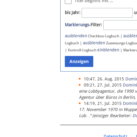
Titel beginnt mit …
Newsletter
bis Jahr:
u
Bluesky
Markierungs
-Filter:
Facebook
Instagram
ausblenden
ausble
Checkbox-Logbuch |
ausblenden
Logbuch |
Zuweisungs-Logbu
einblenden
| Kontroll-Logbuch
| Markier
10:47, 26. Aug. 2015
Domi
09:21, 27. Jul. 2015
Domin
eine Lobbyagentur, die 1990 
Agentur über Büros in Berlin,
14:19, 21. Jul. 2015
Domin
17. November 1970 in Wupperta
Lob…“ (einziger Bearbeiter:
D
Datenschutz