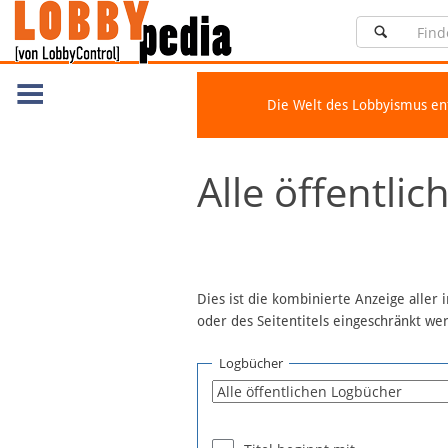
Die Welt des Lobbyismus e
Navigation
Alle öffentli
Über Lobbypedia
Inhalt A-Z
Artikel nach Kategorien
FAQ
Dies ist die kombinierte Anzeige aller
oder des Seitentitels eingeschränkt w
Spenden
Fördermitglied werden
Logbücher
Fehler melden
Vernetzen