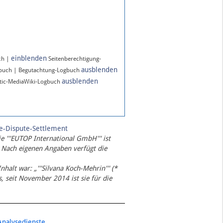
einblenden
ch |
Seitenberechtigung-
ausblenden
gbuch | Begutachtung-Logbuch
ausblenden
ic-MediaWiki-Logbuch
te-Dispute-Settlement
ie '''EUTOP International GmbH''' ist
 Nach eigenen Angaben verfügt die
Inhalt war: „'''Silvana Koch-Mehrin''' (*
 seit November 2014 ist sie für die
Analysedienste