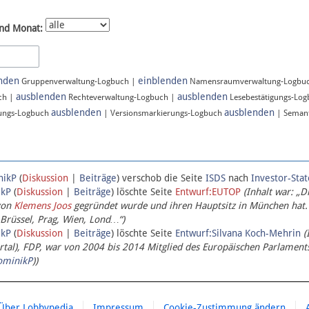
nd Monat:
nden
einblenden
Gruppenverwaltung-Logbuch |
Namensraumverwaltung-Logbu
ausblenden
ausblenden
ch |
Rechteverwaltung-Logbuch |
Lesebestätigungs-Lo
ausblenden
ausblenden
ungs-Logbuch
| Versionsmarkierungs-Logbuch
| Semant
nikP
(
Diskussion
|
Beiträge
)
verschob die Seite
ISDS
nach
Investor-Sta
ikP
(
Diskussion
|
Beiträge
)
löschte Seite
Entwurf:EUTOP
(Inhalt war: „D
von
Klemens Joos
gegründet wurde und ihren Hauptsitz in München hat.
 Brüssel, Prag, Wien, Lond…“)
ikP
(
Diskussion
|
Beiträge
)
löschte Seite
Entwurf:Silvana Koch-Mehrin
(
l), FDP, war von 2004 bis 2014 Mitglied des Europäischen Parlaments,
ominikP
))
Über Lobbypedia
Impressum
Cookie-Zustimmung ändern