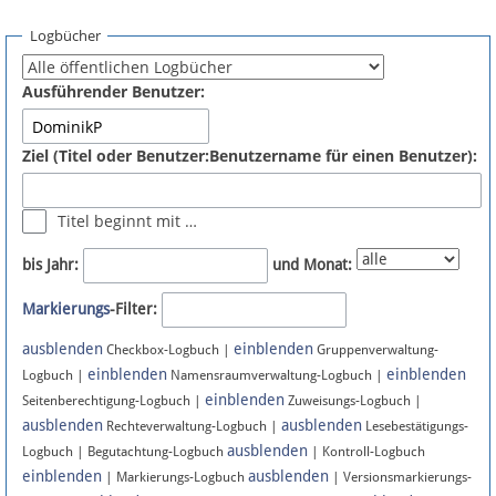
Spenden
Logbücher
Fördermitglied werden
Ausführender Benutzer:
Fehler melden
Ziel (Titel oder Benutzer:Benutzername für einen Benutzer):
Vernetzen
Titel beginnt mit …
Newsletter
bis Jahr:
und Monat:
Bluesky
Markierungs
-Filter:
ausblenden
einblenden
Facebook
Checkbox-Logbuch |
Gruppenverwaltung-
einblenden
einblenden
Logbuch |
Namensraumverwaltung-Logbuch |
einblenden
Instagram
Seitenberechtigung-Logbuch |
Zuweisungs-Logbuch |
ausblenden
ausblenden
Rechteverwaltung-Logbuch |
Lesebestätigungs-
ausblenden
Logbuch | Begutachtung-Logbuch
| Kontroll-Logbuch
einblenden
ausblenden
| Markierungs-Logbuch
| Versionsmarkierungs-
Anmelden