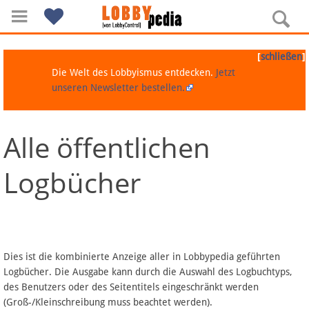
[
]
schließen
Die Welt des Lobbyismus entdecken.
Jetzt
unseren Newsletter bestellen.
Alle öffentlichen
Navigation
Logbücher
Über Lobbypedia
Inhalt A-Z
Artikel nach Kategorien
Dies ist die kombinierte Anzeige aller in Lobbypedia geführten
Logbücher. Die Ausgabe kann durch die Auswahl des Logbuchtyps,
FAQ
des Benutzers oder des Seitentitels eingeschränkt werden
(Groß-/Kleinschreibung muss beachtet werden).