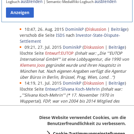
ausblenden
ausblenden
Logbuch
| Semantic-MediaWiki-Logbuch
Datenschutz
Über Lobbypedia
10:47, 26. Aug. 2015
DominikP
(
Diskussion
|
Beiträge
)
verschob die Seite
ISDS
nach
Investor-State-Dispute-
Settlement
Impressum
09:21, 27. Jul. 2015
DominikP
(
Diskussion
|
Beiträge
)
löschte Seite
Entwurf:EUTOP
(Inhalt war: „Die '''EUTOP
International GmbH''' ist eine Lobbyagentur, die 1990 von
Klemens Joos
gegründet wurde und ihren Hauptsitz in
München hat. Nach eigenen Angaben verfügt die Agentur
über Büros in Berlin, Brüssel, Prag, Wien, Lond…“)
14:19, 21. Jul. 2015
DominikP
(
Diskussion
|
Beiträge
)
löschte Seite
Entwurf:Silvana Koch-Mehrin
(Inhalt war:
„'''Silvana Koch-Mehrin''' (* 17. November 1970 in
Wuppertal), FDP, war von 2004 bis 2014 Mitglied des
Europäischen Parlaments, seit November 2014 ist sie für
die Lob…“ (einziger Bearbeiter:
DominikP
))
Diese Website verwendet Cookies, um die
Benutzerfreundlichkeit zu verbessern.
Cookie-Zustimmungseinstellungen