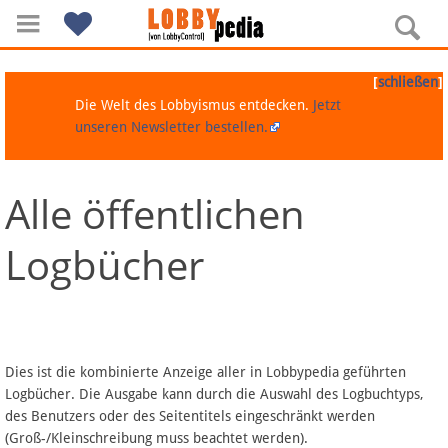
[
]
schließen
Die Welt des Lobbyismus entdecken.
Jetzt
unseren Newsletter bestellen.
Alle öffentlichen
Navigation
Logbücher
Über Lobbypedia
Inhalt A-Z
Artikel nach Kategorien
Dies ist die kombinierte Anzeige aller in Lobbypedia geführten
Logbücher. Die Ausgabe kann durch die Auswahl des Logbuchtyps,
FAQ
des Benutzers oder des Seitentitels eingeschränkt werden
(Groß-/Kleinschreibung muss beachtet werden).