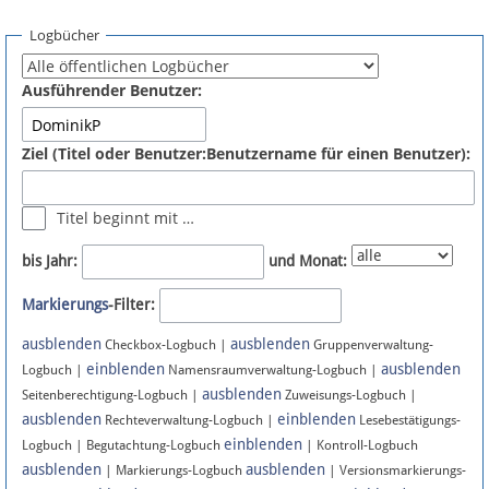
Spenden
Logbücher
Fördermitglied werden
Ausführender Benutzer:
Fehler melden
Ziel (Titel oder Benutzer:Benutzername für einen Benutzer):
Vernetzen
Titel beginnt mit …
Newsletter
bis Jahr:
und Monat:
Bluesky
Markierungs
-Filter:
ausblenden
ausblenden
Facebook
Checkbox-Logbuch |
Gruppenverwaltung-
einblenden
ausblenden
Logbuch |
Namensraumverwaltung-Logbuch |
ausblenden
Instagram
Seitenberechtigung-Logbuch |
Zuweisungs-Logbuch |
ausblenden
einblenden
Rechteverwaltung-Logbuch |
Lesebestätigungs-
einblenden
Logbuch | Begutachtung-Logbuch
| Kontroll-Logbuch
ausblenden
ausblenden
| Markierungs-Logbuch
| Versionsmarkierungs-
Anmelden