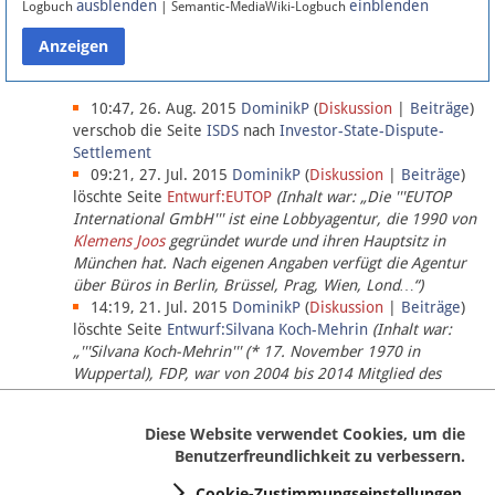
ausblenden
einblenden
Logbuch
| Semantic-MediaWiki-Logbuch
Datenschutz
Über Lobbypedia
10:47, 26. Aug. 2015
DominikP
(
Diskussion
|
Beiträge
)
verschob die Seite
ISDS
nach
Investor-State-Dispute-
Settlement
Impressum
09:21, 27. Jul. 2015
DominikP
(
Diskussion
|
Beiträge
)
löschte Seite
Entwurf:EUTOP
(Inhalt war: „Die '''EUTOP
International GmbH''' ist eine Lobbyagentur, die 1990 von
Klemens Joos
gegründet wurde und ihren Hauptsitz in
München hat. Nach eigenen Angaben verfügt die Agentur
über Büros in Berlin, Brüssel, Prag, Wien, Lond…“)
14:19, 21. Jul. 2015
DominikP
(
Diskussion
|
Beiträge
)
löschte Seite
Entwurf:Silvana Koch-Mehrin
(Inhalt war:
„'''Silvana Koch-Mehrin''' (* 17. November 1970 in
Wuppertal), FDP, war von 2004 bis 2014 Mitglied des
Europäischen Parlaments, seit November 2014 ist sie für
die Lob…“ (einziger Bearbeiter:
DominikP
))
Diese Website verwendet Cookies, um die
Benutzerfreundlichkeit zu verbessern.
Cookie-Zustimmungseinstellungen