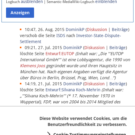
ausblenden
einblenden
Logbuch
| Semantic-MediaWiki-Logbuch
Datenschutz
Über Lobbypedia
10:47, 26. Aug. 2015
DominikP
(
Diskussion
|
Beiträge
)
verschob die Seite
ISDS
nach
Investor-State-Dispute-
Settlement
Impressum
09:21, 27. Jul. 2015
DominikP
(
Diskussion
|
Beiträge
)
löschte Seite
Entwurf:EUTOP
(Inhalt war: „Die '''EUTOP
International GmbH''' ist eine Lobbyagentur, die 1990 von
Klemens Joos
gegründet wurde und ihren Hauptsitz in
München hat. Nach eigenen Angaben verfügt die Agentur
über Büros in Berlin, Brüssel, Prag, Wien, Lond…“)
14:19, 21. Jul. 2015
DominikP
(
Diskussion
|
Beiträge
)
löschte Seite
Entwurf:Silvana Koch-Mehrin
(Inhalt war:
„'''Silvana Koch-Mehrin''' (* 17. November 1970 in
Wuppertal), FDP, war von 2004 bis 2014 Mitglied des
Europäischen Parlaments, seit November 2014 ist sie für
die Lob…“ (einziger Bearbeiter:
DominikP
))
Diese Website verwendet Cookies, um die
Benutzerfreundlichkeit zu verbessern.
Cookie-Zustimmungseinstellungen