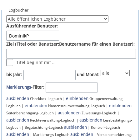
Spenden
Logbücher
Fördermitglied werden
Ausführender Benutzer:
Fehler melden
Ziel (Titel oder Benutzer:Benutzername für einen Benutzer):
Vernetzen
Titel beginnt mit …
Newsletter
bis Jahr:
und Monat:
Bluesky
Markierungs
-Filter:
ausblenden
einblenden
Facebook
Checkbox-Logbuch |
Gruppenverwaltung-
einblenden
einblenden
Logbuch |
Namensraumverwaltung-Logbuch |
ausblenden
Instagram
Seitenberechtigung-Logbuch |
Zuweisungs-Logbuch |
ausblenden
ausblenden
Rechteverwaltung-Logbuch |
Lesebestätigungs-
ausblenden
Logbuch | Begutachtung-Logbuch
| Kontroll-Logbuch
ausblenden
ausblenden
| Markierungs-Logbuch
| Versionsmarkierungs-
Anmelden