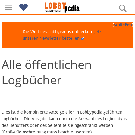
[
]
schließen
Die Welt des Lobbyismus entdecken.
Jetzt
unseren Newsletter bestellen.
Alle öffentlichen
Navigation
Logbücher
Über Lobbypedia
Inhalt A-Z
Artikel nach Kategorien
Dies ist die kombinierte Anzeige aller in Lobbypedia geführten
Logbücher. Die Ausgabe kann durch die Auswahl des Logbuchtyps,
FAQ
des Benutzers oder des Seitentitels eingeschränkt werden
(Groß-/Kleinschreibung muss beachtet werden).