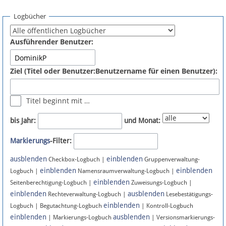
Spenden
Logbücher
Fördermitglied werden
Ausführender Benutzer:
Fehler melden
Ziel (Titel oder Benutzer:Benutzername für einen Benutzer):
Vernetzen
Titel beginnt mit …
Newsletter
bis Jahr:
und Monat:
Bluesky
Markierungs
-Filter:
ausblenden
einblenden
Facebook
Checkbox-Logbuch |
Gruppenverwaltung-
einblenden
einblenden
Logbuch |
Namensraumverwaltung-Logbuch |
einblenden
Instagram
Seitenberechtigung-Logbuch |
Zuweisungs-Logbuch |
einblenden
ausblenden
Rechteverwaltung-Logbuch |
Lesebestätigungs-
einblenden
Logbuch | Begutachtung-Logbuch
| Kontroll-Logbuch
einblenden
ausblenden
| Markierungs-Logbuch
| Versionsmarkierungs-
Anmelden