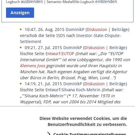
ausblenden
einblenden
Logbuch
| Semantic-MediaWiki-Logbuch
Datenschutz
Über Lobbypedia
10:47, 26. Aug. 2015
DominikP
(
Diskussion
|
Beiträge
)
verschob die Seite
ISDS
nach
Investor-State-Dispute-
Settlement
Impressum
09:21, 27. Jul. 2015
DominikP
(
Diskussion
|
Beiträge
)
löschte Seite
Entwurf:EUTOP
(Inhalt war: „Die '''EUTOP
International GmbH''' ist eine Lobbyagentur, die 1990 von
Klemens Joos
gegründet wurde und ihren Hauptsitz in
München hat. Nach eigenen Angaben verfügt die Agentur
über Büros in Berlin, Brüssel, Prag, Wien, Lond…“)
14:19, 21. Jul. 2015
DominikP
(
Diskussion
|
Beiträge
)
löschte Seite
Entwurf:Silvana Koch-Mehrin
(Inhalt war:
„'''Silvana Koch-Mehrin''' (* 17. November 1970 in
Wuppertal), FDP, war von 2004 bis 2014 Mitglied des
Europäischen Parlaments, seit November 2014 ist sie für
die Lob…“ (einziger Bearbeiter:
DominikP
))
Diese Website verwendet Cookies, um die
Benutzerfreundlichkeit zu verbessern.
Cookie-Zustimmungseinstellungen