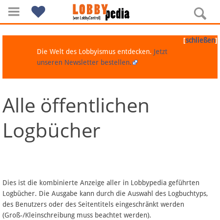
[
]
schließen
Die Welt des Lobbyismus entdecken.
Jetzt
unseren Newsletter bestellen.
Alle öffentlichen
Navigation
Logbücher
Über Lobbypedia
Inhalt A-Z
Artikel nach Kategorien
Dies ist die kombinierte Anzeige aller in Lobbypedia geführten
Logbücher. Die Ausgabe kann durch die Auswahl des Logbuchtyps,
FAQ
des Benutzers oder des Seitentitels eingeschränkt werden
(Groß-/Kleinschreibung muss beachtet werden).