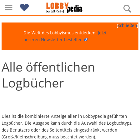
[
]
schließen
Die Welt des Lobbyismus entdecken.
Jetzt
unseren Newsletter bestellen.
Alle öffentlichen
Navigation
Logbücher
Über Lobbypedia
Inhalt A-Z
Artikel nach Kategorien
Dies ist die kombinierte Anzeige aller in Lobbypedia geführten
Logbücher. Die Ausgabe kann durch die Auswahl des Logbuchtyps,
FAQ
des Benutzers oder des Seitentitels eingeschränkt werden
(Groß-/Kleinschreibung muss beachtet werden).