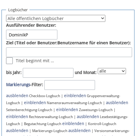
Spenden
Logbücher
Fördermitglied werden
Ausführender Benutzer:
Fehler melden
Ziel (Titel oder Benutzer:Benutzername für einen Benutzer):
Vernetzen
Titel beginnt mit …
Newsletter
bis Jahr:
und Monat:
Bluesky
Markierungs
-Filter:
ausblenden
einblenden
Facebook
Checkbox-Logbuch |
Gruppenverwaltung-
einblenden
ausblenden
Logbuch |
Namensraumverwaltung-Logbuch |
einblenden
Instagram
Seitenberechtigung-Logbuch |
Zuweisungs-Logbuch |
einblenden
ausblenden
Rechteverwaltung-Logbuch |
Lesebestätigungs-
einblenden
Logbuch | Begutachtung-Logbuch
| Kontroll-Logbuch
ausblenden
ausblenden
| Markierungs-Logbuch
| Versionsmarkierungs-
Anmelden