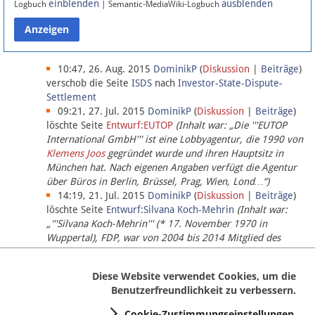
einblenden
ausblenden
Logbuch
| Semantic-MediaWiki-Logbuch
Datenschutz
Über Lobbypedia
10:47, 26. Aug. 2015
DominikP
(
Diskussion
|
Beiträge
)
verschob die Seite
ISDS
nach
Investor-State-Dispute-
Settlement
Impressum
09:21, 27. Jul. 2015
DominikP
(
Diskussion
|
Beiträge
)
löschte Seite
Entwurf:EUTOP
(Inhalt war: „Die '''EUTOP
International GmbH''' ist eine Lobbyagentur, die 1990 von
Klemens Joos
gegründet wurde und ihren Hauptsitz in
München hat. Nach eigenen Angaben verfügt die Agentur
über Büros in Berlin, Brüssel, Prag, Wien, Lond…“)
14:19, 21. Jul. 2015
DominikP
(
Diskussion
|
Beiträge
)
löschte Seite
Entwurf:Silvana Koch-Mehrin
(Inhalt war:
„'''Silvana Koch-Mehrin''' (* 17. November 1970 in
Wuppertal), FDP, war von 2004 bis 2014 Mitglied des
Europäischen Parlaments, seit November 2014 ist sie für
die Lob…“ (einziger Bearbeiter:
DominikP
))
Diese Website verwendet Cookies, um die
Benutzerfreundlichkeit zu verbessern.
Cookie-Zustimmungseinstellungen