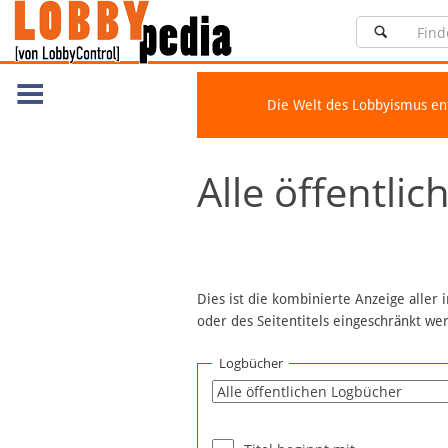
Die Welt des Lobbyismus e
Navigation
Alle öffentli
Über Lobbypedia
Inhalt A-Z
Artikel nach Kategorien
FAQ
Dies ist die kombinierte Anzeige aller
oder des Seitentitels eingeschränkt w
Spenden
Fördermitglied werden
Logbücher
Fehler melden
Vernetzen