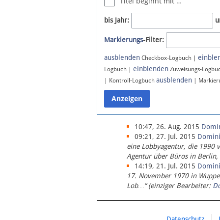
Titel beginnt mit …
Newsletter
bis Jahr:
u
Bluesky
Markierungs
-Filter:
Facebook
Instagram
ausblenden
einble
Checkbox-Logbuch |
einblenden
Logbuch |
Zuweisungs-Logbu
ausblenden
| Kontroll-Logbuch
| Markier
10:47, 26. Aug. 2015
Domi
09:21, 27. Jul. 2015
Domin
eine Lobbyagentur, die 1990 
Agentur über Büros in Berlin,
14:19, 21. Jul. 2015
Domin
17. November 1970 in Wupperta
Lob…“ (einziger Bearbeiter:
D
Datenschutz