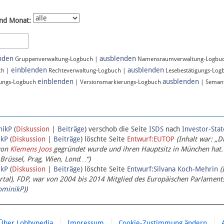
nd Monat:
nden
ausblenden
Gruppenverwaltung-Logbuch |
Namensraumverwaltung-Logbu
einblenden
ausblenden
ch |
Rechteverwaltung-Logbuch |
Lesebestätigungs-Log
einblenden
ausblenden
ungs-Logbuch
| Versionsmarkierungs-Logbuch
| Semant
nikP
(
Diskussion
|
Beiträge
)
verschob die Seite
ISDS
nach
Investor-Sta
ikP
(
Diskussion
|
Beiträge
)
löschte Seite
Entwurf:EUTOP
(Inhalt war: „D
von
Klemens Joos
gegründet wurde und ihren Hauptsitz in München hat.
 Brüssel, Prag, Wien, Lond…“)
ikP
(
Diskussion
|
Beiträge
)
löschte Seite
Entwurf:Silvana Koch-Mehrin
(
l), FDP, war von 2004 bis 2014 Mitglied des Europäischen Parlaments,
ominikP
))
Über Lobbypedia
Impressum
Cookie-Zustimmung ändern