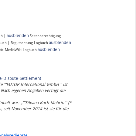
ausblenden
ch |
Seitenberechtigung-
ausblenden
buch | Begutachtung-Logbuch
ausblenden
ic-MediaWiki-Logbuch
te-Dispute-Settlement
ie '''EUTOP International GmbH''' ist
 Nach eigenen Angaben verfügt die
Inhalt war: „'''Silvana Koch-Mehrin''' (*
 seit November 2014 ist sie für die
Analysedienste