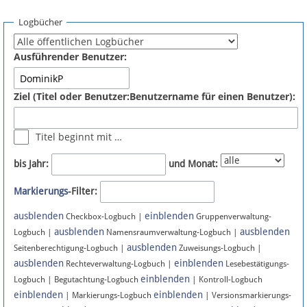
Spenden
Logbücher
Fördermitglied werden
Ausführender Benutzer:
Fehler melden
Ziel (Titel oder Benutzer:Benutzername für einen Benutzer):
Vernetzen
Titel beginnt mit …
Newsletter
bis Jahr:
und Monat:
Bluesky
Markierungs
-Filter:
ausblenden
einblenden
Facebook
Checkbox-Logbuch |
Gruppenverwaltung-
ausblenden
ausblenden
Logbuch |
Namensraumverwaltung-Logbuch |
ausblenden
Instagram
Seitenberechtigung-Logbuch |
Zuweisungs-Logbuch |
ausblenden
einblenden
Rechteverwaltung-Logbuch |
Lesebestätigungs-
einblenden
Logbuch | Begutachtung-Logbuch
| Kontroll-Logbuch
einblenden
einblenden
| Markierungs-Logbuch
| Versionsmarkierungs-
Anmelden