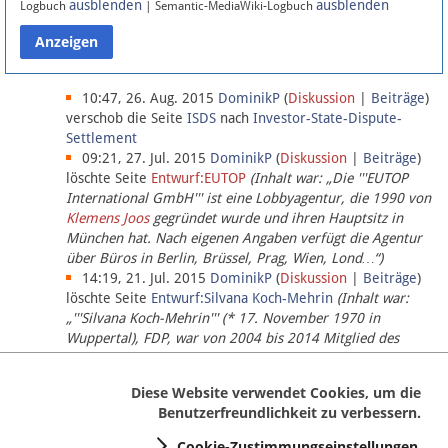
ausblenden
ausblenden
Logbuch
| Semantic-MediaWiki-Logbuch
Datenschutz
Über Lobbypedia
10:47, 26. Aug. 2015
DominikP
(
Diskussion
|
Beiträge
)
verschob die Seite
ISDS
nach
Investor-State-Dispute-
Settlement
Impressum
09:21, 27. Jul. 2015
DominikP
(
Diskussion
|
Beiträge
)
löschte Seite
Entwurf:EUTOP
(Inhalt war: „Die '''EUTOP
International GmbH''' ist eine Lobbyagentur, die 1990 von
Klemens Joos
gegründet wurde und ihren Hauptsitz in
München hat. Nach eigenen Angaben verfügt die Agentur
über Büros in Berlin, Brüssel, Prag, Wien, Lond…“)
14:19, 21. Jul. 2015
DominikP
(
Diskussion
|
Beiträge
)
löschte Seite
Entwurf:Silvana Koch-Mehrin
(Inhalt war:
„'''Silvana Koch-Mehrin''' (* 17. November 1970 in
Wuppertal), FDP, war von 2004 bis 2014 Mitglied des
Europäischen Parlaments, seit November 2014 ist sie für
die Lob…“ (einziger Bearbeiter:
DominikP
))
Diese Website verwendet Cookies, um die
Benutzerfreundlichkeit zu verbessern.
Cookie-Zustimmungseinstellungen