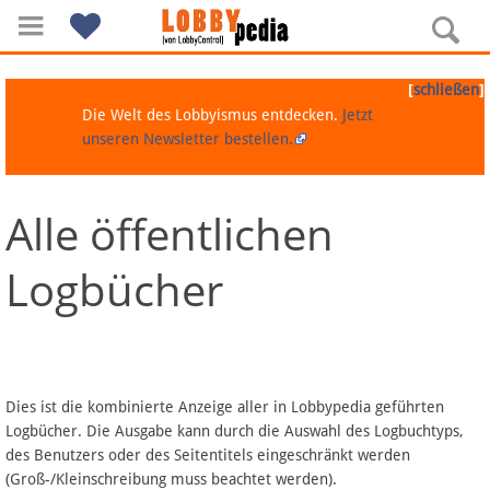
[
]
schließen
Die Welt des Lobbyismus entdecken.
Jetzt
unseren Newsletter bestellen.
Alle öffentlichen
Navigation
Logbücher
Über Lobbypedia
Inhalt A-Z
Artikel nach Kategorien
Dies ist die kombinierte Anzeige aller in Lobbypedia geführten
Logbücher. Die Ausgabe kann durch die Auswahl des Logbuchtyps,
FAQ
des Benutzers oder des Seitentitels eingeschränkt werden
(Groß-/Kleinschreibung muss beachtet werden).