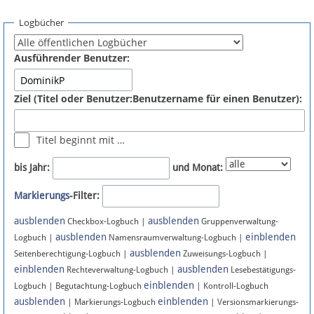
Spenden
Logbücher
Fördermitglied werden
Ausführender Benutzer:
Fehler melden
Ziel (Titel oder Benutzer:Benutzername für einen Benutzer):
Vernetzen
Titel beginnt mit …
Newsletter
bis Jahr:
und Monat:
Bluesky
Markierungs
-Filter:
ausblenden
ausblenden
Facebook
Checkbox-Logbuch |
Gruppenverwaltung-
ausblenden
einblenden
Logbuch |
Namensraumverwaltung-Logbuch |
ausblenden
Instagram
Seitenberechtigung-Logbuch |
Zuweisungs-Logbuch |
einblenden
ausblenden
Rechteverwaltung-Logbuch |
Lesebestätigungs-
einblenden
Logbuch | Begutachtung-Logbuch
| Kontroll-Logbuch
ausblenden
einblenden
| Markierungs-Logbuch
| Versionsmarkierungs-
Anmelden