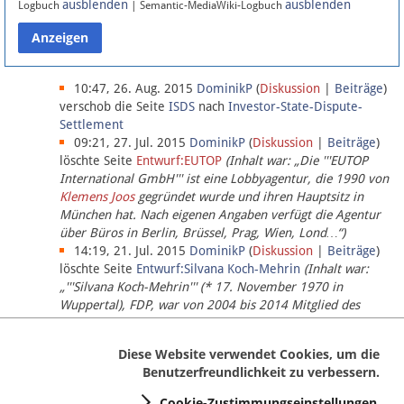
ausblenden
ausblenden
Logbuch
| Semantic-MediaWiki-Logbuch
Datenschutz
Über Lobbypedia
10:47, 26. Aug. 2015
DominikP
(
Diskussion
|
Beiträge
)
verschob die Seite
ISDS
nach
Investor-State-Dispute-
Settlement
Impressum
09:21, 27. Jul. 2015
DominikP
(
Diskussion
|
Beiträge
)
löschte Seite
Entwurf:EUTOP
(Inhalt war: „Die '''EUTOP
International GmbH''' ist eine Lobbyagentur, die 1990 von
Klemens Joos
gegründet wurde und ihren Hauptsitz in
München hat. Nach eigenen Angaben verfügt die Agentur
über Büros in Berlin, Brüssel, Prag, Wien, Lond…“)
14:19, 21. Jul. 2015
DominikP
(
Diskussion
|
Beiträge
)
löschte Seite
Entwurf:Silvana Koch-Mehrin
(Inhalt war:
„'''Silvana Koch-Mehrin''' (* 17. November 1970 in
Wuppertal), FDP, war von 2004 bis 2014 Mitglied des
Europäischen Parlaments, seit November 2014 ist sie für
die Lob…“ (einziger Bearbeiter:
DominikP
))
Diese Website verwendet Cookies, um die
Benutzerfreundlichkeit zu verbessern.
Cookie-Zustimmungseinstellungen