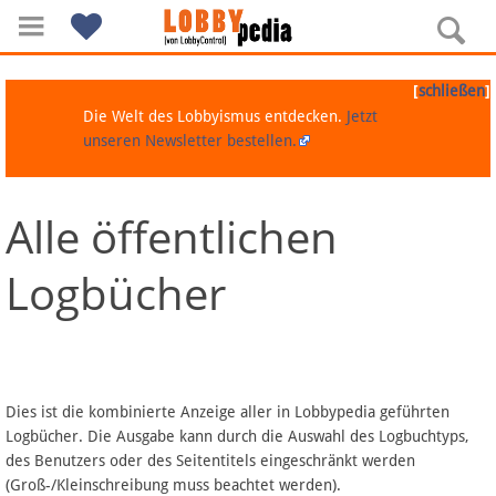
[
]
schließen
Die Welt des Lobbyismus entdecken.
Jetzt
unseren Newsletter bestellen.
Alle öffentlichen
Navigation
Logbücher
Über Lobbypedia
Inhalt A-Z
Artikel nach Kategorien
Dies ist die kombinierte Anzeige aller in Lobbypedia geführten
Logbücher. Die Ausgabe kann durch die Auswahl des Logbuchtyps,
FAQ
des Benutzers oder des Seitentitels eingeschränkt werden
(Groß-/Kleinschreibung muss beachtet werden).