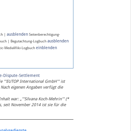
ausblenden
ch |
Seitenberechtigung-
ausblenden
gbuch | Begutachtung-Logbuch
einblenden
ic-MediaWiki-Logbuch
te-Dispute-Settlement
ie '''EUTOP International GmbH''' ist
 Nach eigenen Angaben verfügt die
Inhalt war: „'''Silvana Koch-Mehrin''' (*
 seit November 2014 ist sie für die
Analysedienste