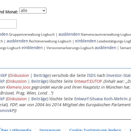
nd Monat:
nden
ausblenden
Gruppenverwaltung-Logbuch |
Namensraumverwaltung-Logbu
ausblenden
einblenden
ch |
Rechteverwaltung-Logbuch |
Lesebestätigungs-Lo
einblenden
ausblenden
ungs-Logbuch
| Versionsmarkierungs-Logbuch
| Semant
nikP
(
Diskussion
|
Beiträge
)
verschob die Seite
ISDS
nach
Investor-Sta
ikP
(
Diskussion
|
Beiträge
)
löschte Seite
Entwurf:EUTOP
(Inhalt war: „D
von
Klemens Joos
gegründet wurde und ihren Hauptsitz in München hat.
 Brüssel, Prag, Wien, Lond…“)
ikP
(
Diskussion
|
Beiträge
)
löschte Seite
Entwurf:Silvana Koch-Mehrin
(
l), FDP, war von 2004 bis 2014 Mitglied des Europäischen Parlaments,
ominikP
))
Über Lobbypedia
Impressum
Cookie-Zustimmung ändern