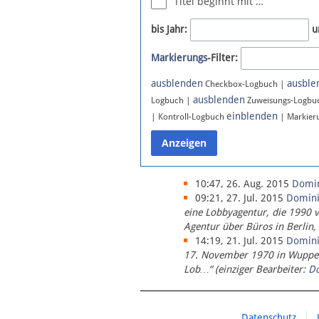
Titel beginnt mit …
Newsletter
bis Jahr:
u
Bluesky
Markierungs
-Filter:
Facebook
Instagram
ausblenden
ausble
Checkbox-Logbuch |
ausblenden
Logbuch |
Zuweisungs-Logbu
einblenden
| Kontroll-Logbuch
| Markier
10:47, 26. Aug. 2015
Domi
09:21, 27. Jul. 2015
Domin
eine Lobbyagentur, die 1990 
Agentur über Büros in Berlin,
14:19, 21. Jul. 2015
Domin
17. November 1970 in Wupperta
Lob…“ (einziger Bearbeiter:
D
Datenschutz