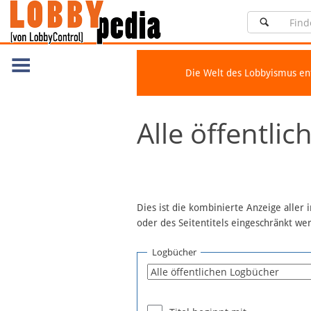
Die Welt des Lobbyismus e
Navigation
Alle öffentli
Über Lobbypedia
Inhalt A-Z
Artikel nach Kategorien
FAQ
Dies ist die kombinierte Anzeige aller
oder des Seitentitels eingeschränkt w
Spenden
Fördermitglied werden
Logbücher
Fehler melden
Vernetzen