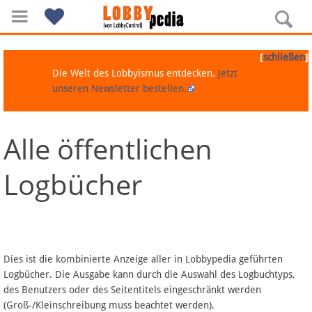
[
]
schließen
Die Welt des Lobbyismus entdecken.
Jetzt
unseren Newsletter bestellen.
Alle öffentlichen
Navigation
Logbücher
Über Lobbypedia
Inhalt A-Z
Artikel nach Kategorien
Dies ist die kombinierte Anzeige aller in Lobbypedia geführten
Logbücher. Die Ausgabe kann durch die Auswahl des Logbuchtyps,
FAQ
des Benutzers oder des Seitentitels eingeschränkt werden
(Groß-/Kleinschreibung muss beachtet werden).