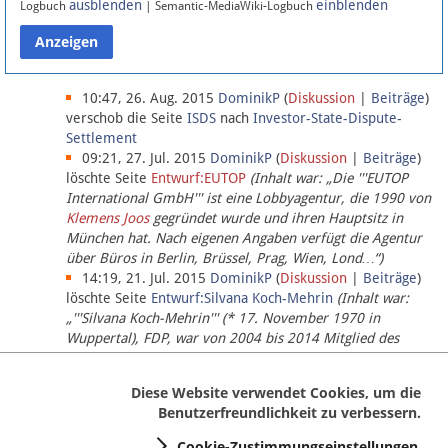
ausblenden
einblenden
Logbuch
| Semantic-MediaWiki-Logbuch
Datenschutz
Über Lobbypedia
10:47, 26. Aug. 2015
DominikP
(
Diskussion
|
Beiträge
)
verschob die Seite
ISDS
nach
Investor-State-Dispute-
Settlement
Impressum
09:21, 27. Jul. 2015
DominikP
(
Diskussion
|
Beiträge
)
löschte Seite
Entwurf:EUTOP
(Inhalt war: „Die '''EUTOP
International GmbH''' ist eine Lobbyagentur, die 1990 von
Klemens Joos
gegründet wurde und ihren Hauptsitz in
München hat. Nach eigenen Angaben verfügt die Agentur
über Büros in Berlin, Brüssel, Prag, Wien, Lond…“)
14:19, 21. Jul. 2015
DominikP
(
Diskussion
|
Beiträge
)
löschte Seite
Entwurf:Silvana Koch-Mehrin
(Inhalt war:
„'''Silvana Koch-Mehrin''' (* 17. November 1970 in
Wuppertal), FDP, war von 2004 bis 2014 Mitglied des
Europäischen Parlaments, seit November 2014 ist sie für
die Lob…“ (einziger Bearbeiter:
DominikP
))
Diese Website verwendet Cookies, um die
Benutzerfreundlichkeit zu verbessern.
Cookie-Zustimmungseinstellungen