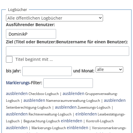
Spenden
Logbücher
Fördermitglied werden
Ausführender Benutzer:
Fehler melden
Ziel (Titel oder Benutzer:Benutzername für einen Benutzer):
Vernetzen
Titel beginnt mit …
Newsletter
bis Jahr:
und Monat:
Bluesky
Markierungs
-Filter:
ausblenden
ausblenden
Facebook
Checkbox-Logbuch |
Gruppenverwaltung-
ausblenden
ausblenden
Logbuch |
Namensraumverwaltung-Logbuch |
ausblenden
Instagram
Seitenberechtigung-Logbuch |
Zuweisungs-Logbuch |
ausblenden
einblenden
Rechteverwaltung-Logbuch |
Lesebestätigungs-
einblenden
Logbuch | Begutachtung-Logbuch
| Kontroll-Logbuch
ausblenden
einblenden
| Markierungs-Logbuch
| Versionsmarkierungs-
Anmelden