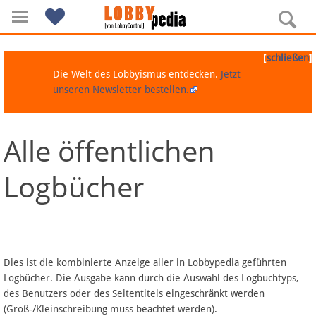
[
]
schließen
Die Welt des Lobbyismus entdecken.
Jetzt
unseren Newsletter bestellen.
Alle öffentlichen
Navigation
Logbücher
Über Lobbypedia
Inhalt A-Z
Artikel nach Kategorien
Dies ist die kombinierte Anzeige aller in Lobbypedia geführten
Logbücher. Die Ausgabe kann durch die Auswahl des Logbuchtyps,
FAQ
des Benutzers oder des Seitentitels eingeschränkt werden
(Groß-/Kleinschreibung muss beachtet werden).