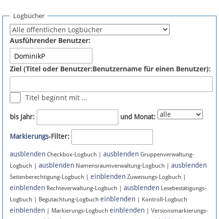
Spenden
Logbücher
Fördermitglied werden
Ausführender Benutzer:
Fehler melden
Ziel (Titel oder Benutzer:Benutzername für einen Benutzer):
Vernetzen
Titel beginnt mit …
Newsletter
bis Jahr:
und Monat:
Bluesky
Markierungs
-Filter:
ausblenden
ausblenden
Facebook
Checkbox-Logbuch |
Gruppenverwaltung-
ausblenden
ausblenden
Logbuch |
Namensraumverwaltung-Logbuch |
einblenden
Instagram
Seitenberechtigung-Logbuch |
Zuweisungs-Logbuch |
einblenden
ausblenden
Rechteverwaltung-Logbuch |
Lesebestätigungs-
einblenden
Logbuch | Begutachtung-Logbuch
| Kontroll-Logbuch
einblenden
einblenden
| Markierungs-Logbuch
| Versionsmarkierungs-
Anmelden