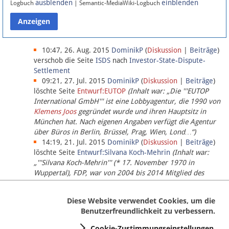
ausblenden
einblenden
Logbuch
| Semantic-MediaWiki-Logbuch
Datenschutz
Über Lobbypedia
10:47, 26. Aug. 2015
DominikP
(
Diskussion
|
Beiträge
)
verschob die Seite
ISDS
nach
Investor-State-Dispute-
Settlement
Impressum
09:21, 27. Jul. 2015
DominikP
(
Diskussion
|
Beiträge
)
löschte Seite
Entwurf:EUTOP
(Inhalt war: „Die '''EUTOP
International GmbH''' ist eine Lobbyagentur, die 1990 von
Klemens Joos
gegründet wurde und ihren Hauptsitz in
München hat. Nach eigenen Angaben verfügt die Agentur
über Büros in Berlin, Brüssel, Prag, Wien, Lond…“)
14:19, 21. Jul. 2015
DominikP
(
Diskussion
|
Beiträge
)
löschte Seite
Entwurf:Silvana Koch-Mehrin
(Inhalt war:
„'''Silvana Koch-Mehrin''' (* 17. November 1970 in
Wuppertal), FDP, war von 2004 bis 2014 Mitglied des
Europäischen Parlaments, seit November 2014 ist sie für
die Lob…“ (einziger Bearbeiter:
DominikP
))
Diese Website verwendet Cookies, um die
Benutzerfreundlichkeit zu verbessern.
Cookie-Zustimmungseinstellungen