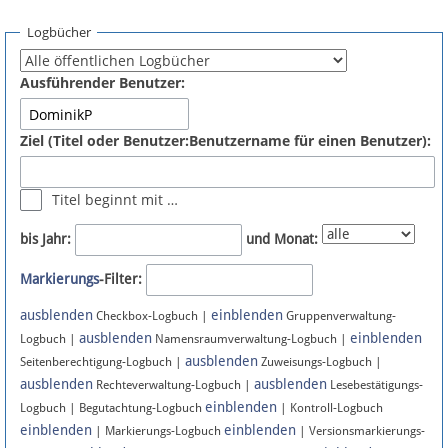
Spenden
Logbücher
Fördermitglied werden
Ausführender Benutzer:
Fehler melden
Ziel (Titel oder Benutzer:Benutzername für einen Benutzer):
Vernetzen
Titel beginnt mit …
Newsletter
bis Jahr:
und Monat:
Bluesky
Markierungs
-Filter:
ausblenden
einblenden
Facebook
Checkbox-Logbuch |
Gruppenverwaltung-
ausblenden
einblenden
Logbuch |
Namensraumverwaltung-Logbuch |
ausblenden
Instagram
Seitenberechtigung-Logbuch |
Zuweisungs-Logbuch |
ausblenden
ausblenden
Rechteverwaltung-Logbuch |
Lesebestätigungs-
einblenden
Logbuch | Begutachtung-Logbuch
| Kontroll-Logbuch
einblenden
einblenden
| Markierungs-Logbuch
| Versionsmarkierungs-
Anmelden