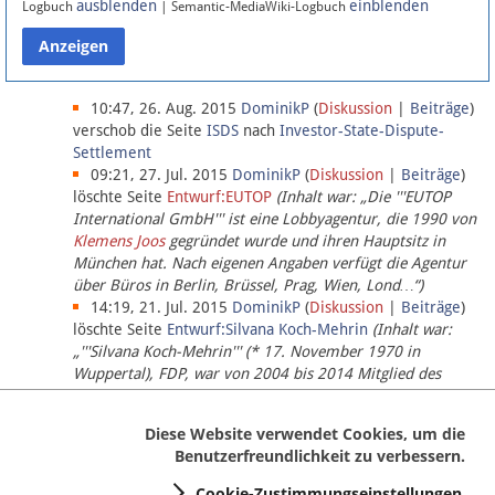
ausblenden
einblenden
Logbuch
| Semantic-MediaWiki-Logbuch
Datenschutz
Über Lobbypedia
10:47, 26. Aug. 2015
DominikP
(
Diskussion
|
Beiträge
)
verschob die Seite
ISDS
nach
Investor-State-Dispute-
Settlement
Impressum
09:21, 27. Jul. 2015
DominikP
(
Diskussion
|
Beiträge
)
löschte Seite
Entwurf:EUTOP
(Inhalt war: „Die '''EUTOP
International GmbH''' ist eine Lobbyagentur, die 1990 von
Klemens Joos
gegründet wurde und ihren Hauptsitz in
München hat. Nach eigenen Angaben verfügt die Agentur
über Büros in Berlin, Brüssel, Prag, Wien, Lond…“)
14:19, 21. Jul. 2015
DominikP
(
Diskussion
|
Beiträge
)
löschte Seite
Entwurf:Silvana Koch-Mehrin
(Inhalt war:
„'''Silvana Koch-Mehrin''' (* 17. November 1970 in
Wuppertal), FDP, war von 2004 bis 2014 Mitglied des
Europäischen Parlaments, seit November 2014 ist sie für
die Lob…“ (einziger Bearbeiter:
DominikP
))
Diese Website verwendet Cookies, um die
Benutzerfreundlichkeit zu verbessern.
Cookie-Zustimmungseinstellungen