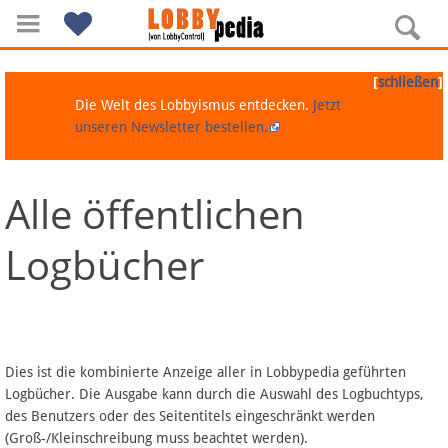
[
]
schließen
Die Welt des Lobbyismus entdecken.
Jetzt
unseren Newsletter bestellen.
Alle öffentlichen
Navigation
Logbücher
Über Lobbypedia
Inhalt A-Z
Artikel nach Kategorien
Dies ist die kombinierte Anzeige aller in Lobbypedia geführten
Logbücher. Die Ausgabe kann durch die Auswahl des Logbuchtyps,
FAQ
des Benutzers oder des Seitentitels eingeschränkt werden
(Groß-/Kleinschreibung muss beachtet werden).