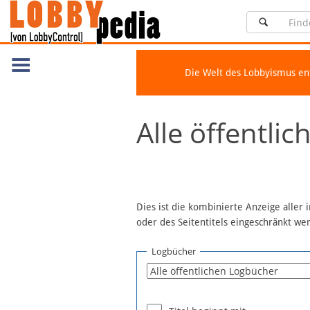
Die Welt des Lobbyismus e
Navigation
Alle öffentli
Über Lobbypedia
Inhalt A-Z
Artikel nach Kategorien
FAQ
Dies ist die kombinierte Anzeige aller
oder des Seitentitels eingeschränkt w
Spenden
Fördermitglied werden
Logbücher
Fehler melden
Vernetzen