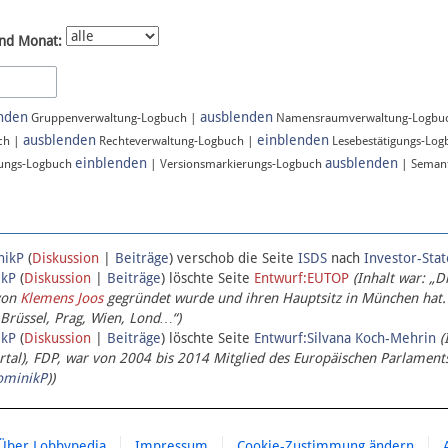
nd Monat:
nden
ausblenden
Gruppenverwaltung-Logbuch |
Namensraumverwaltung-Logbu
ausblenden
einblenden
ch |
Rechteverwaltung-Logbuch |
Lesebestätigungs-Lo
einblenden
ausblenden
ungs-Logbuch
| Versionsmarkierungs-Logbuch
| Semant
nikP
(
Diskussion
|
Beiträge
)
verschob die Seite
ISDS
nach
Investor-Sta
ikP
(
Diskussion
|
Beiträge
)
löschte Seite
Entwurf:EUTOP
(Inhalt war: „D
von
Klemens Joos
gegründet wurde und ihren Hauptsitz in München hat.
 Brüssel, Prag, Wien, Lond…“)
ikP
(
Diskussion
|
Beiträge
)
löschte Seite
Entwurf:Silvana Koch-Mehrin
(
l), FDP, war von 2004 bis 2014 Mitglied des Europäischen Parlaments,
ominikP
))
Über Lobbypedia
Impressum
Cookie-Zustimmung ändern