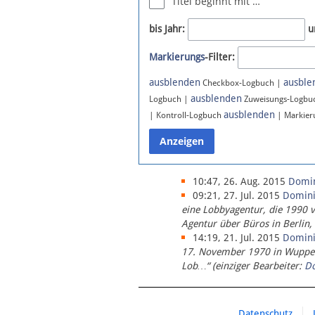
Titel beginnt mit …
Newsletter
bis Jahr:
u
Bluesky
Markierungs
-Filter:
Facebook
Instagram
ausblenden
ausble
Checkbox-Logbuch |
ausblenden
Logbuch |
Zuweisungs-Logbu
ausblenden
| Kontroll-Logbuch
| Markier
10:47, 26. Aug. 2015
Domi
09:21, 27. Jul. 2015
Domin
eine Lobbyagentur, die 1990 
Agentur über Büros in Berlin,
14:19, 21. Jul. 2015
Domin
17. November 1970 in Wupperta
Lob…“ (einziger Bearbeiter:
D
Datenschutz