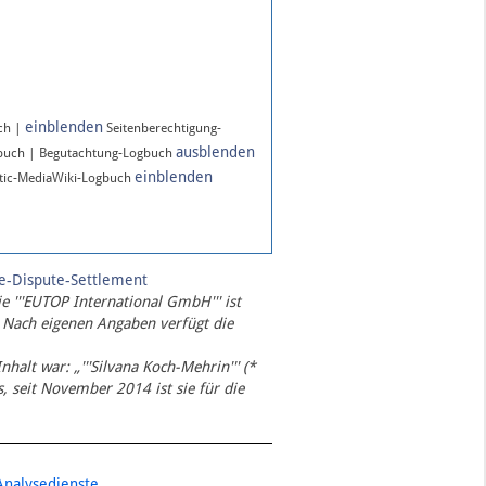
einblenden
ch |
Seitenberechtigung-
ausblenden
gbuch | Begutachtung-Logbuch
einblenden
ic-MediaWiki-Logbuch
te-Dispute-Settlement
ie '''EUTOP International GmbH''' ist
 Nach eigenen Angaben verfügt die
Inhalt war: „'''Silvana Koch-Mehrin''' (*
 seit November 2014 ist sie für die
Analysedienste