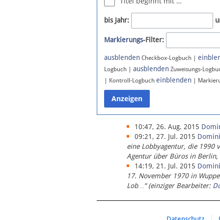
Titel beginnt mit …
Newsletter
bis Jahr:
u
Bluesky
Markierungs
-Filter:
Facebook
Instagram
ausblenden
einble
Checkbox-Logbuch |
ausblenden
Logbuch |
Zuweisungs-Logbu
einblenden
| Kontroll-Logbuch
| Markier
10:47, 26. Aug. 2015
Domi
09:21, 27. Jul. 2015
Domin
eine Lobbyagentur, die 1990 
Agentur über Büros in Berlin,
14:19, 21. Jul. 2015
Domin
17. November 1970 in Wupperta
Lob…“ (einziger Bearbeiter:
D
Datenschutz