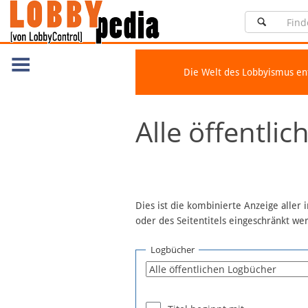
Die Welt des Lobbyismus e
Navigation
Alle öffentli
Über Lobbypedia
Inhalt A-Z
Artikel nach Kategorien
FAQ
Dies ist die kombinierte Anzeige aller
oder des Seitentitels eingeschränkt w
Spenden
Fördermitglied werden
Logbücher
Fehler melden
Vernetzen