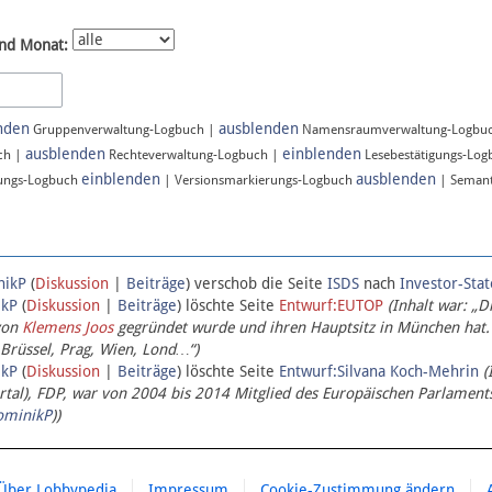
nd Monat:
nden
ausblenden
Gruppenverwaltung-Logbuch |
Namensraumverwaltung-Logbu
ausblenden
einblenden
ch |
Rechteverwaltung-Logbuch |
Lesebestätigungs-Lo
einblenden
ausblenden
ungs-Logbuch
| Versionsmarkierungs-Logbuch
| Semant
nikP
(
Diskussion
|
Beiträge
)
verschob die Seite
ISDS
nach
Investor-Sta
ikP
(
Diskussion
|
Beiträge
)
löschte Seite
Entwurf:EUTOP
(Inhalt war: „D
von
Klemens Joos
gegründet wurde und ihren Hauptsitz in München hat.
 Brüssel, Prag, Wien, Lond…“)
ikP
(
Diskussion
|
Beiträge
)
löschte Seite
Entwurf:Silvana Koch-Mehrin
(
l), FDP, war von 2004 bis 2014 Mitglied des Europäischen Parlaments,
ominikP
))
Über Lobbypedia
Impressum
Cookie-Zustimmung ändern