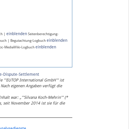
einblenden
ch |
Seitenberechtigung-
einblenden
gbuch | Begutachtung-Logbuch
einblenden
ic-MediaWiki-Logbuch
te-Dispute-Settlement
ie '''EUTOP International GmbH''' ist
 Nach eigenen Angaben verfügt die
Inhalt war: „'''Silvana Koch-Mehrin''' (*
 seit November 2014 ist sie für die
Analysedienste