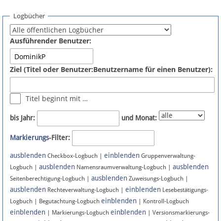
Spenden
Logbücher
Fördermitglied werden
Ausführender Benutzer:
Fehler melden
Ziel (Titel oder Benutzer:Benutzername für einen Benutzer):
Vernetzen
Titel beginnt mit …
Newsletter
bis Jahr:
und Monat:
Bluesky
Markierungs
-Filter:
ausblenden
einblenden
Facebook
Checkbox-Logbuch |
Gruppenverwaltung-
ausblenden
ausblenden
Logbuch |
Namensraumverwaltung-Logbuch |
ausblenden
Instagram
Seitenberechtigung-Logbuch |
Zuweisungs-Logbuch |
ausblenden
einblenden
Rechteverwaltung-Logbuch |
Lesebestätigungs-
einblenden
Logbuch | Begutachtung-Logbuch
| Kontroll-Logbuch
einblenden
einblenden
| Markierungs-Logbuch
| Versionsmarkierungs-
Anmelden