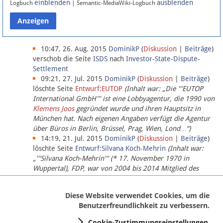
einblenden
ausblenden
Logbuch
| Semantic-MediaWiki-Logbuch
Datenschutz
Über Lobbypedia
10:47, 26. Aug. 2015
DominikP
(
Diskussion
|
Beiträge
)
verschob die Seite
ISDS
nach
Investor-State-Dispute-
Settlement
Impressum
09:21, 27. Jul. 2015
DominikP
(
Diskussion
|
Beiträge
)
löschte Seite
Entwurf:EUTOP
(Inhalt war: „Die '''EUTOP
International GmbH''' ist eine Lobbyagentur, die 1990 von
Klemens Joos
gegründet wurde und ihren Hauptsitz in
München hat. Nach eigenen Angaben verfügt die Agentur
über Büros in Berlin, Brüssel, Prag, Wien, Lond…“)
14:19, 21. Jul. 2015
DominikP
(
Diskussion
|
Beiträge
)
löschte Seite
Entwurf:Silvana Koch-Mehrin
(Inhalt war:
„'''Silvana Koch-Mehrin''' (* 17. November 1970 in
Wuppertal), FDP, war von 2004 bis 2014 Mitglied des
Europäischen Parlaments, seit November 2014 ist sie für
die Lob…“ (einziger Bearbeiter:
DominikP
))
Diese Website verwendet Cookies, um die
Benutzerfreundlichkeit zu verbessern.
Cookie-Zustimmungseinstellungen