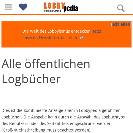
[
]
schließen
Die Welt des Lobbyismus entdecken.
Jetzt
unseren Newsletter bestellen.
Alle öffentlichen
Navigation
Logbücher
Über Lobbypedia
Inhalt A-Z
Artikel nach Kategorien
Dies ist die kombinierte Anzeige aller in Lobbypedia geführten
Logbücher. Die Ausgabe kann durch die Auswahl des Logbuchtyps,
FAQ
des Benutzers oder des Seitentitels eingeschränkt werden
(Groß-/Kleinschreibung muss beachtet werden).