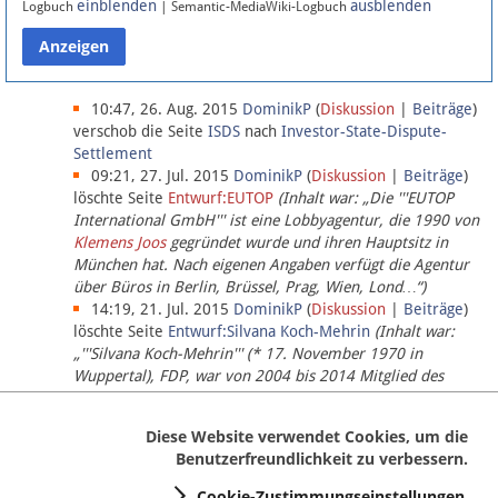
einblenden
ausblenden
Logbuch
| Semantic-MediaWiki-Logbuch
Datenschutz
Über Lobbypedia
10:47, 26. Aug. 2015
DominikP
(
Diskussion
|
Beiträge
)
verschob die Seite
ISDS
nach
Investor-State-Dispute-
Settlement
Impressum
09:21, 27. Jul. 2015
DominikP
(
Diskussion
|
Beiträge
)
löschte Seite
Entwurf:EUTOP
(Inhalt war: „Die '''EUTOP
International GmbH''' ist eine Lobbyagentur, die 1990 von
Klemens Joos
gegründet wurde und ihren Hauptsitz in
München hat. Nach eigenen Angaben verfügt die Agentur
über Büros in Berlin, Brüssel, Prag, Wien, Lond…“)
14:19, 21. Jul. 2015
DominikP
(
Diskussion
|
Beiträge
)
löschte Seite
Entwurf:Silvana Koch-Mehrin
(Inhalt war:
„'''Silvana Koch-Mehrin''' (* 17. November 1970 in
Wuppertal), FDP, war von 2004 bis 2014 Mitglied des
Europäischen Parlaments, seit November 2014 ist sie für
die Lob…“ (einziger Bearbeiter:
DominikP
))
Diese Website verwendet Cookies, um die
Benutzerfreundlichkeit zu verbessern.
Cookie-Zustimmungseinstellungen