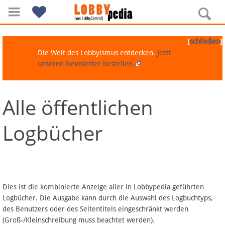
[
]
schließen
Die Welt des Lobbyismus entdecken.
Jetzt
unseren Newsletter bestellen.
Alle öffentlichen
Navigation
Logbücher
Über Lobbypedia
Inhalt A-Z
Artikel nach Kategorien
Dies ist die kombinierte Anzeige aller in Lobbypedia geführten
Logbücher. Die Ausgabe kann durch die Auswahl des Logbuchtyps,
FAQ
des Benutzers oder des Seitentitels eingeschränkt werden
(Groß-/Kleinschreibung muss beachtet werden).