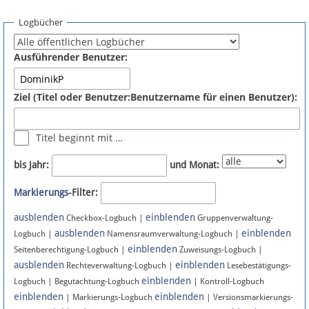
Spenden
Logbücher
Fördermitglied werden
Ausführender Benutzer:
Fehler melden
Ziel (Titel oder Benutzer:Benutzername für einen Benutzer):
Vernetzen
Titel beginnt mit …
Newsletter
bis Jahr:
und Monat:
Bluesky
Markierungs
-Filter:
ausblenden
einblenden
Facebook
Checkbox-Logbuch |
Gruppenverwaltung-
ausblenden
einblenden
Logbuch |
Namensraumverwaltung-Logbuch |
einblenden
Instagram
Seitenberechtigung-Logbuch |
Zuweisungs-Logbuch |
ausblenden
einblenden
Rechteverwaltung-Logbuch |
Lesebestätigungs-
einblenden
Logbuch | Begutachtung-Logbuch
| Kontroll-Logbuch
einblenden
einblenden
| Markierungs-Logbuch
| Versionsmarkierungs-
Anmelden