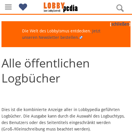
[
]
schließen
Die Welt des Lobbyismus entdecken.
Jetzt
unseren Newsletter bestellen.
Alle öffentlichen
Navigation
Logbücher
Über Lobbypedia
Inhalt A-Z
Artikel nach Kategorien
Dies ist die kombinierte Anzeige aller in Lobbypedia geführten
Logbücher. Die Ausgabe kann durch die Auswahl des Logbuchtyps,
FAQ
des Benutzers oder des Seitentitels eingeschränkt werden
(Groß-/Kleinschreibung muss beachtet werden).