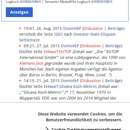
einblenden
einblenden
Logbuch
| Semantic-MediaWiki-Logbuch
Datenschutz
Über Lobbypedia
10:47, 26. Aug. 2015
DominikP
(
Diskussion
|
Beiträge
)
verschob die Seite
ISDS
nach
Investor-State-Dispute-
Settlement
Impressum
09:21, 27. Jul. 2015
DominikP
(
Diskussion
|
Beiträge
)
löschte Seite
Entwurf:EUTOP
(Inhalt war: „Die '''EUTOP
International GmbH''' ist eine Lobbyagentur, die 1990 von
Klemens Joos
gegründet wurde und ihren Hauptsitz in
München hat. Nach eigenen Angaben verfügt die Agentur
über Büros in Berlin, Brüssel, Prag, Wien, Lond…“)
14:19, 21. Jul. 2015
DominikP
(
Diskussion
|
Beiträge
)
löschte Seite
Entwurf:Silvana Koch-Mehrin
(Inhalt war:
„'''Silvana Koch-Mehrin''' (* 17. November 1970 in
Wuppertal), FDP, war von 2004 bis 2014 Mitglied des
Europäischen Parlaments, seit November 2014 ist sie für
die Lob…“ (einziger Bearbeiter:
DominikP
))
Diese Website verwendet Cookies, um die
Benutzerfreundlichkeit zu verbessern.
Cookie-Zustimmungseinstellungen