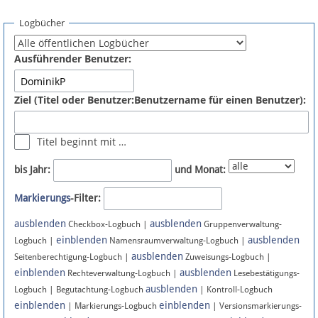
Spenden
Logbücher
Fördermitglied werden
Ausführender Benutzer:
Fehler melden
Ziel (Titel oder Benutzer:Benutzername für einen Benutzer):
Vernetzen
Titel beginnt mit …
Newsletter
bis Jahr:
und Monat:
Bluesky
Markierungs
-Filter:
ausblenden
ausblenden
Facebook
Checkbox-Logbuch |
Gruppenverwaltung-
einblenden
ausblenden
Logbuch |
Namensraumverwaltung-Logbuch |
ausblenden
Instagram
Seitenberechtigung-Logbuch |
Zuweisungs-Logbuch |
einblenden
ausblenden
Rechteverwaltung-Logbuch |
Lesebestätigungs-
ausblenden
Logbuch | Begutachtung-Logbuch
| Kontroll-Logbuch
einblenden
einblenden
| Markierungs-Logbuch
| Versionsmarkierungs-
Anmelden