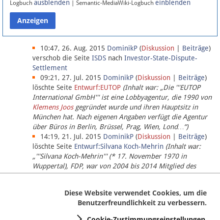
ausblenden
einblenden
Logbuch
| Semantic-MediaWiki-Logbuch
Datenschutz
Über Lobbypedia
10:47, 26. Aug. 2015
DominikP
(
Diskussion
|
Beiträge
)
verschob die Seite
ISDS
nach
Investor-State-Dispute-
Settlement
Impressum
09:21, 27. Jul. 2015
DominikP
(
Diskussion
|
Beiträge
)
löschte Seite
Entwurf:EUTOP
(Inhalt war: „Die '''EUTOP
International GmbH''' ist eine Lobbyagentur, die 1990 von
Klemens Joos
gegründet wurde und ihren Hauptsitz in
München hat. Nach eigenen Angaben verfügt die Agentur
über Büros in Berlin, Brüssel, Prag, Wien, Lond…“)
14:19, 21. Jul. 2015
DominikP
(
Diskussion
|
Beiträge
)
löschte Seite
Entwurf:Silvana Koch-Mehrin
(Inhalt war:
„'''Silvana Koch-Mehrin''' (* 17. November 1970 in
Wuppertal), FDP, war von 2004 bis 2014 Mitglied des
Europäischen Parlaments, seit November 2014 ist sie für
die Lob…“ (einziger Bearbeiter:
DominikP
))
Diese Website verwendet Cookies, um die
Benutzerfreundlichkeit zu verbessern.
Cookie-Zustimmungseinstellungen