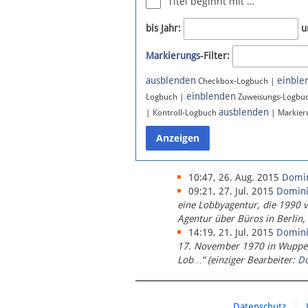
Titel beginnt mit …
Newsletter
bis Jahr:
u
Bluesky
Markierungs
-Filter:
Facebook
Instagram
ausblenden
einble
Checkbox-Logbuch |
einblenden
Logbuch |
Zuweisungs-Logbu
ausblenden
| Kontroll-Logbuch
| Markier
10:47, 26. Aug. 2015
Domi
09:21, 27. Jul. 2015
Domin
eine Lobbyagentur, die 1990 
Agentur über Büros in Berlin,
14:19, 21. Jul. 2015
Domin
17. November 1970 in Wupperta
Lob…“ (einziger Bearbeiter:
D
Datenschutz