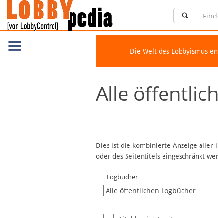
Die Welt des Lobbyismus e
Navigation
Alle öffentli
Über Lobbypedia
Inhalt A-Z
Artikel nach Kategorien
FAQ
Dies ist die kombinierte Anzeige aller
oder des Seitentitels eingeschränkt w
Spenden
Fördermitglied werden
Logbücher
Fehler melden
Vernetzen