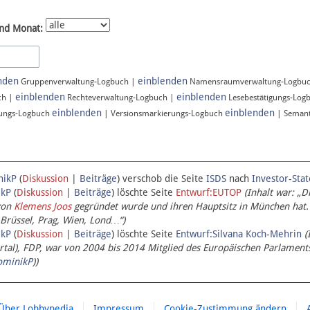
nd Monat:
nden
einblenden
Gruppenverwaltung-Logbuch |
Namensraumverwaltung-Logbu
einblenden
einblenden
ch |
Rechteverwaltung-Logbuch |
Lesebestätigungs-Log
einblenden
einblenden
ungs-Logbuch
| Versionsmarkierungs-Logbuch
| Semant
nikP
(
Diskussion
|
Beiträge
)
verschob die Seite
ISDS
nach
Investor-Sta
ikP
(
Diskussion
|
Beiträge
)
löschte Seite
Entwurf:EUTOP
(Inhalt war: „D
von
Klemens Joos
gegründet wurde und ihren Hauptsitz in München hat.
 Brüssel, Prag, Wien, Lond…“)
ikP
(
Diskussion
|
Beiträge
)
löschte Seite
Entwurf:Silvana Koch-Mehrin
(
l), FDP, war von 2004 bis 2014 Mitglied des Europäischen Parlaments,
ominikP
))
Über Lobbypedia
Impressum
Cookie-Zustimmung ändern