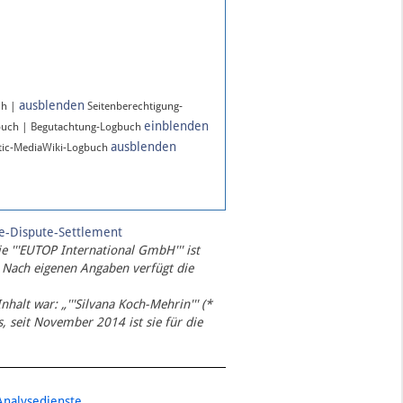
ausblenden
ch |
Seitenberechtigung-
einblenden
buch | Begutachtung-Logbuch
ausblenden
ic-MediaWiki-Logbuch
te-Dispute-Settlement
ie '''EUTOP International GmbH''' ist
 Nach eigenen Angaben verfügt die
Inhalt war: „'''Silvana Koch-Mehrin''' (*
 seit November 2014 ist sie für die
Analysedienste