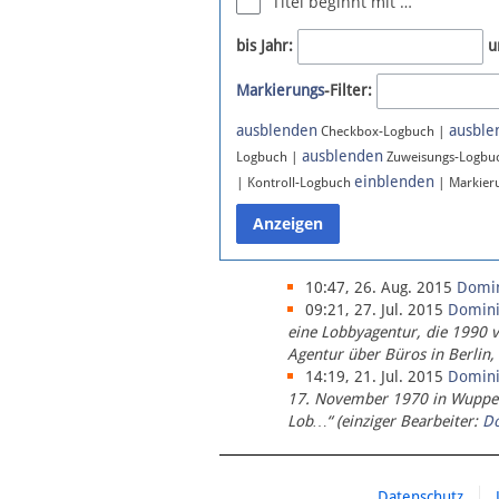
Titel beginnt mit …
Newsletter
bis Jahr:
u
Bluesky
Markierungs
-Filter:
Facebook
Instagram
ausblenden
ausble
Checkbox-Logbuch |
ausblenden
Logbuch |
Zuweisungs-Logbu
einblenden
| Kontroll-Logbuch
| Markier
10:47, 26. Aug. 2015
Domi
09:21, 27. Jul. 2015
Domin
eine Lobbyagentur, die 1990 
Agentur über Büros in Berlin,
14:19, 21. Jul. 2015
Domin
17. November 1970 in Wupperta
Lob…“ (einziger Bearbeiter:
D
Datenschutz