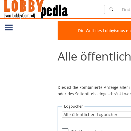
Die Welt des Lobbyismus e
Navigation
Alle öffentli
Über Lobbypedia
Inhalt A-Z
Artikel nach Kategorien
FAQ
Dies ist die kombinierte Anzeige aller
oder des Seitentitels eingeschränkt w
Spenden
Fördermitglied werden
Logbücher
Fehler melden
Vernetzen