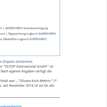
ausblenden
ch |
Seitenberechtigung-
ausblenden
buch | Begutachtung-Logbuch
einblenden
ic-MediaWiki-Logbuch
te-Dispute-Settlement
ie '''EUTOP International GmbH''' ist
 Nach eigenen Angaben verfügt die
Inhalt war: „'''Silvana Koch-Mehrin''' (*
 seit November 2014 ist sie für die
Analysedienste