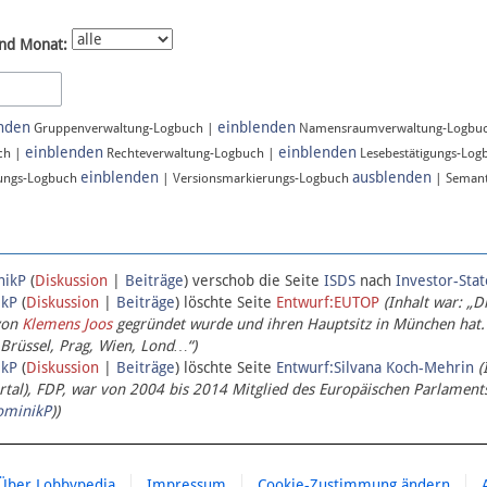
nd Monat:
nden
einblenden
Gruppenverwaltung-Logbuch |
Namensraumverwaltung-Logbu
einblenden
einblenden
ch |
Rechteverwaltung-Logbuch |
Lesebestätigungs-Log
einblenden
ausblenden
ungs-Logbuch
| Versionsmarkierungs-Logbuch
| Semant
nikP
(
Diskussion
|
Beiträge
)
verschob die Seite
ISDS
nach
Investor-Sta
ikP
(
Diskussion
|
Beiträge
)
löschte Seite
Entwurf:EUTOP
(Inhalt war: „D
von
Klemens Joos
gegründet wurde und ihren Hauptsitz in München hat.
 Brüssel, Prag, Wien, Lond…“)
ikP
(
Diskussion
|
Beiträge
)
löschte Seite
Entwurf:Silvana Koch-Mehrin
(
l), FDP, war von 2004 bis 2014 Mitglied des Europäischen Parlaments,
ominikP
))
Über Lobbypedia
Impressum
Cookie-Zustimmung ändern