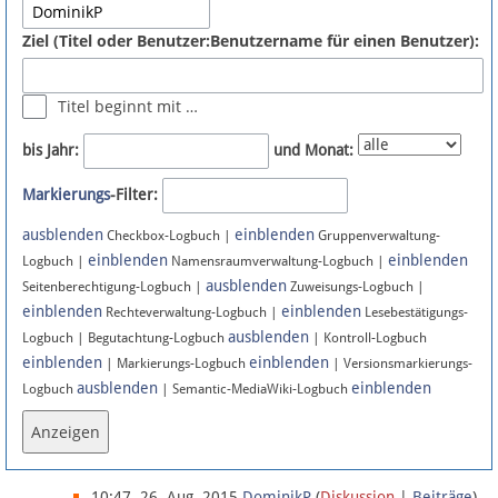
Spenden
Ziel (Titel oder Benutzer:Benutzername für einen Benutzer):
Fördermitglied werden
Titel beginnt mit …
Fehler melden
bis Jahr:
und Monat:
Vernetzen
Markierungs
-Filter:
ausblenden
einblenden
Checkbox-Logbuch |
Gruppenverwaltung-
Newsletter
einblenden
einblenden
Logbuch |
Namensraumverwaltung-Logbuch |
ausblenden
Seitenberechtigung-Logbuch |
Zuweisungs-Logbuch |
Bluesky
einblenden
einblenden
Rechteverwaltung-Logbuch |
Lesebestätigungs-
ausblenden
Logbuch | Begutachtung-Logbuch
| Kontroll-Logbuch
Facebook
einblenden
einblenden
| Markierungs-Logbuch
| Versionsmarkierungs-
ausblenden
einblenden
Logbuch
| Semantic-MediaWiki-Logbuch
Instagram
Anmelden
10:47, 26. Aug. 2015
DominikP
(
Diskussion
|
Beiträge
)