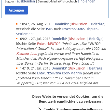
ausblenden
einblenden
Logbuch
| Semantic-MediaWiki-Logbuch
Datenschutz
Über Lobbypedia
10:47, 26. Aug. 2015
DominikP
(
Diskussion
|
Beiträge
)
verschob die Seite
ISDS
nach
Investor-State-Dispute-
Settlement
Impressum
09:21, 27. Jul. 2015
DominikP
(
Diskussion
|
Beiträge
)
löschte Seite
Entwurf:EUTOP
(Inhalt war: „Die '''EUTOP
International GmbH''' ist eine Lobbyagentur, die 1990 von
Klemens Joos
gegründet wurde und ihren Hauptsitz in
München hat. Nach eigenen Angaben verfügt die Agentur
über Büros in Berlin, Brüssel, Prag, Wien, Lond…“)
14:19, 21. Jul. 2015
DominikP
(
Diskussion
|
Beiträge
)
löschte Seite
Entwurf:Silvana Koch-Mehrin
(Inhalt war:
„'''Silvana Koch-Mehrin''' (* 17. November 1970 in
Wuppertal), FDP, war von 2004 bis 2014 Mitglied des
Europäischen Parlaments, seit November 2014 ist sie für
die Lob…“ (einziger Bearbeiter:
DominikP
))
Diese Website verwendet Cookies, um die
Benutzerfreundlichkeit zu verbessern.
Cookie-Zustimmungseinstellungen