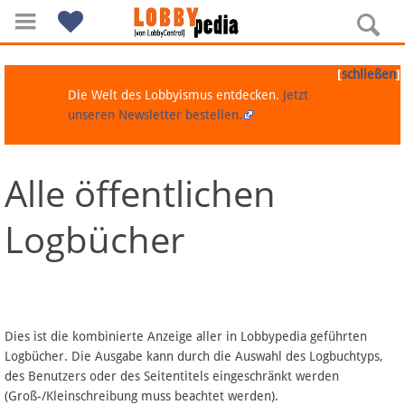
[
]
schließen
Die Welt des Lobbyismus entdecken.
Jetzt
unseren Newsletter bestellen.
Alle öffentlichen
Navigation
Logbücher
Über Lobbypedia
Inhalt A-Z
Artikel nach Kategorien
Dies ist die kombinierte Anzeige aller in Lobbypedia geführten
Logbücher. Die Ausgabe kann durch die Auswahl des Logbuchtyps,
FAQ
des Benutzers oder des Seitentitels eingeschränkt werden
(Groß-/Kleinschreibung muss beachtet werden).