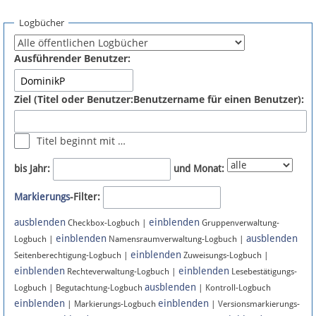
Spenden
Logbücher
Fördermitglied werden
Ausführender Benutzer:
Fehler melden
Ziel (Titel oder Benutzer:Benutzername für einen Benutzer):
Vernetzen
Titel beginnt mit …
Newsletter
bis Jahr:
und Monat:
Bluesky
Markierungs
-Filter:
ausblenden
einblenden
Facebook
Checkbox-Logbuch |
Gruppenverwaltung-
einblenden
ausblenden
Logbuch |
Namensraumverwaltung-Logbuch |
einblenden
Instagram
Seitenberechtigung-Logbuch |
Zuweisungs-Logbuch |
einblenden
einblenden
Rechteverwaltung-Logbuch |
Lesebestätigungs-
ausblenden
Logbuch | Begutachtung-Logbuch
| Kontroll-Logbuch
einblenden
einblenden
| Markierungs-Logbuch
| Versionsmarkierungs-
Anmelden