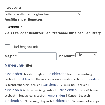
Spenden
Logbücher
Fördermitglied werden
Ausführender Benutzer:
Fehler melden
Ziel (Titel oder Benutzer:Benutzername für einen Benutzer):
Vernetzen
Titel beginnt mit …
Newsletter
bis Jahr:
und Monat:
Bluesky
Markierungs
-Filter:
ausblenden
einblenden
Facebook
Checkbox-Logbuch |
Gruppenverwaltung-
einblenden
einblenden
Logbuch |
Namensraumverwaltung-Logbuch |
ausblenden
Instagram
Seitenberechtigung-Logbuch |
Zuweisungs-Logbuch |
ausblenden
ausblenden
Rechteverwaltung-Logbuch |
Lesebestätigungs-
einblenden
Logbuch | Begutachtung-Logbuch
| Kontroll-Logbuch
einblenden
einblenden
| Markierungs-Logbuch
| Versionsmarkierungs-
Anmelden