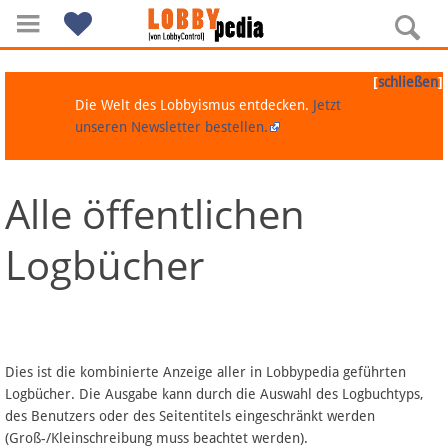
[
]
schließen
Die Welt des Lobbyismus entdecken.
Jetzt
unseren Newsletter bestellen.
Alle öffentlichen
Navigation
Logbücher
Über Lobbypedia
Inhalt A-Z
Artikel nach Kategorien
Dies ist die kombinierte Anzeige aller in Lobbypedia geführten
Logbücher. Die Ausgabe kann durch die Auswahl des Logbuchtyps,
FAQ
des Benutzers oder des Seitentitels eingeschränkt werden
(Groß-/Kleinschreibung muss beachtet werden).