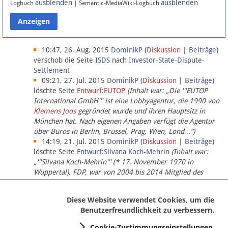
ausblenden
ausblenden
Logbuch
| Semantic-MediaWiki-Logbuch
Datenschutz
Über Lobbypedia
10:47, 26. Aug. 2015
DominikP
(
Diskussion
|
Beiträge
)
verschob die Seite
ISDS
nach
Investor-State-Dispute-
Settlement
Impressum
09:21, 27. Jul. 2015
DominikP
(
Diskussion
|
Beiträge
)
löschte Seite
Entwurf:EUTOP
(Inhalt war: „Die '''EUTOP
International GmbH''' ist eine Lobbyagentur, die 1990 von
Klemens Joos
gegründet wurde und ihren Hauptsitz in
München hat. Nach eigenen Angaben verfügt die Agentur
über Büros in Berlin, Brüssel, Prag, Wien, Lond…“)
14:19, 21. Jul. 2015
DominikP
(
Diskussion
|
Beiträge
)
löschte Seite
Entwurf:Silvana Koch-Mehrin
(Inhalt war:
„'''Silvana Koch-Mehrin''' (* 17. November 1970 in
Wuppertal), FDP, war von 2004 bis 2014 Mitglied des
Europäischen Parlaments, seit November 2014 ist sie für
die Lob…“ (einziger Bearbeiter:
DominikP
))
Diese Website verwendet Cookies, um die
Benutzerfreundlichkeit zu verbessern.
Cookie-Zustimmungseinstellungen