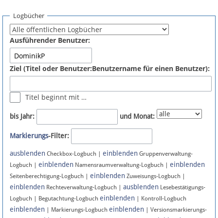
Spenden
Logbücher
Fördermitglied werden
Ausführender Benutzer:
Fehler melden
Ziel (Titel oder Benutzer:Benutzername für einen Benutzer):
Vernetzen
Titel beginnt mit …
Newsletter
bis Jahr:
und Monat:
Bluesky
Markierungs
-Filter:
ausblenden
einblenden
Facebook
Checkbox-Logbuch |
Gruppenverwaltung-
einblenden
einblenden
Logbuch |
Namensraumverwaltung-Logbuch |
einblenden
Instagram
Seitenberechtigung-Logbuch |
Zuweisungs-Logbuch |
einblenden
ausblenden
Rechteverwaltung-Logbuch |
Lesebestätigungs-
einblenden
Logbuch | Begutachtung-Logbuch
| Kontroll-Logbuch
einblenden
einblenden
| Markierungs-Logbuch
| Versionsmarkierungs-
Anmelden