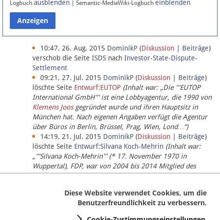
ausblenden
einblenden
Logbuch
| Semantic-MediaWiki-Logbuch
Datenschutz
Über Lobbypedia
10:47, 26. Aug. 2015
DominikP
(
Diskussion
|
Beiträge
)
verschob die Seite
ISDS
nach
Investor-State-Dispute-
Settlement
Impressum
09:21, 27. Jul. 2015
DominikP
(
Diskussion
|
Beiträge
)
löschte Seite
Entwurf:EUTOP
(Inhalt war: „Die '''EUTOP
International GmbH''' ist eine Lobbyagentur, die 1990 von
Klemens Joos
gegründet wurde und ihren Hauptsitz in
München hat. Nach eigenen Angaben verfügt die Agentur
über Büros in Berlin, Brüssel, Prag, Wien, Lond…“)
14:19, 21. Jul. 2015
DominikP
(
Diskussion
|
Beiträge
)
löschte Seite
Entwurf:Silvana Koch-Mehrin
(Inhalt war:
„'''Silvana Koch-Mehrin''' (* 17. November 1970 in
Wuppertal), FDP, war von 2004 bis 2014 Mitglied des
Europäischen Parlaments, seit November 2014 ist sie für
die Lob…“ (einziger Bearbeiter:
DominikP
))
Diese Website verwendet Cookies, um die
Benutzerfreundlichkeit zu verbessern.
Cookie-Zustimmungseinstellungen