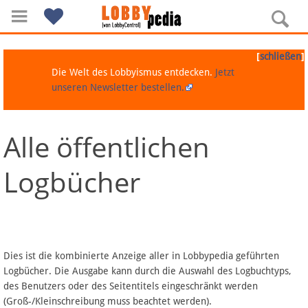
[
]
schließen
Die Welt des Lobbyismus entdecken.
Jetzt
unseren Newsletter bestellen.
Alle öffentlichen
Navigation
Logbücher
Über Lobbypedia
Inhalt A-Z
Artikel nach Kategorien
Dies ist die kombinierte Anzeige aller in Lobbypedia geführten
Logbücher. Die Ausgabe kann durch die Auswahl des Logbuchtyps,
FAQ
des Benutzers oder des Seitentitels eingeschränkt werden
(Groß-/Kleinschreibung muss beachtet werden).