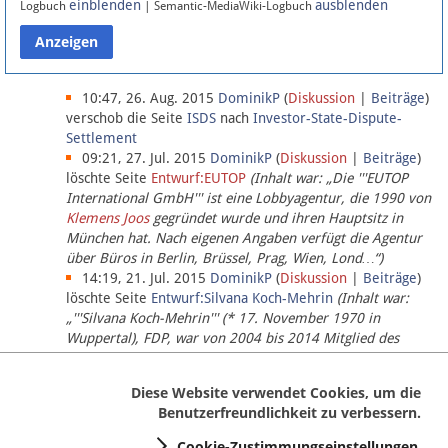
einblenden
ausblenden
Logbuch
| Semantic-MediaWiki-Logbuch
Datenschutz
Über Lobbypedia
10:47, 26. Aug. 2015
DominikP
(
Diskussion
|
Beiträge
)
verschob die Seite
ISDS
nach
Investor-State-Dispute-
Settlement
Impressum
09:21, 27. Jul. 2015
DominikP
(
Diskussion
|
Beiträge
)
löschte Seite
Entwurf:EUTOP
(Inhalt war: „Die '''EUTOP
International GmbH''' ist eine Lobbyagentur, die 1990 von
Klemens Joos
gegründet wurde und ihren Hauptsitz in
München hat. Nach eigenen Angaben verfügt die Agentur
über Büros in Berlin, Brüssel, Prag, Wien, Lond…“)
14:19, 21. Jul. 2015
DominikP
(
Diskussion
|
Beiträge
)
löschte Seite
Entwurf:Silvana Koch-Mehrin
(Inhalt war:
„'''Silvana Koch-Mehrin''' (* 17. November 1970 in
Wuppertal), FDP, war von 2004 bis 2014 Mitglied des
Europäischen Parlaments, seit November 2014 ist sie für
die Lob…“ (einziger Bearbeiter:
DominikP
))
Diese Website verwendet Cookies, um die
Benutzerfreundlichkeit zu verbessern.
Cookie-Zustimmungseinstellungen