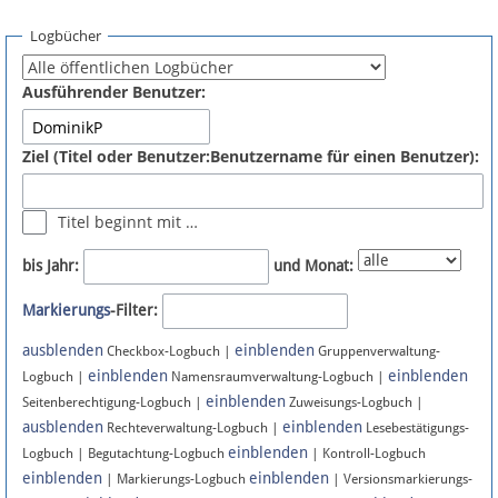
Spenden
Logbücher
Fördermitglied werden
Ausführender Benutzer:
Fehler melden
Ziel (Titel oder Benutzer:Benutzername für einen Benutzer):
Vernetzen
Titel beginnt mit …
Newsletter
bis Jahr:
und Monat:
Bluesky
Markierungs
-Filter:
ausblenden
einblenden
Facebook
Checkbox-Logbuch |
Gruppenverwaltung-
einblenden
einblenden
Logbuch |
Namensraumverwaltung-Logbuch |
einblenden
Instagram
Seitenberechtigung-Logbuch |
Zuweisungs-Logbuch |
ausblenden
einblenden
Rechteverwaltung-Logbuch |
Lesebestätigungs-
einblenden
Logbuch | Begutachtung-Logbuch
| Kontroll-Logbuch
einblenden
einblenden
| Markierungs-Logbuch
| Versionsmarkierungs-
Anmelden