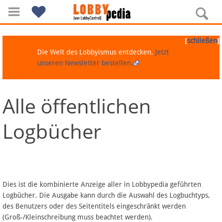
[
]
schließen
Die Welt des Lobbyismus entdecken.
Jetzt
unseren Newsletter bestellen.
Alle öffentlichen
Navigation
Logbücher
Über Lobbypedia
Inhalt A-Z
Artikel nach Kategorien
Dies ist die kombinierte Anzeige aller in Lobbypedia geführten
Logbücher. Die Ausgabe kann durch die Auswahl des Logbuchtyps,
FAQ
des Benutzers oder des Seitentitels eingeschränkt werden
(Groß-/Kleinschreibung muss beachtet werden).