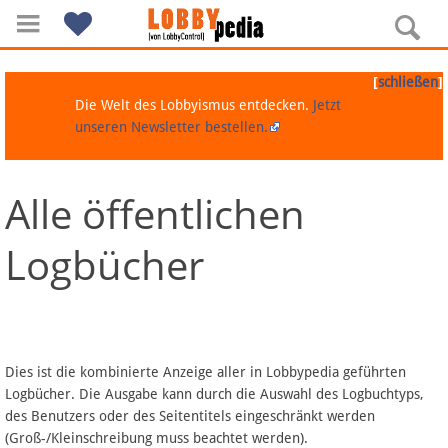
[
]
schließen
Die Welt des Lobbyismus entdecken.
Jetzt
unseren Newsletter bestellen.
Alle öffentlichen
Navigation
Logbücher
Über Lobbypedia
Inhalt A-Z
Artikel nach Kategorien
Dies ist die kombinierte Anzeige aller in Lobbypedia geführten
Logbücher. Die Ausgabe kann durch die Auswahl des Logbuchtyps,
FAQ
des Benutzers oder des Seitentitels eingeschränkt werden
(Groß-/Kleinschreibung muss beachtet werden).