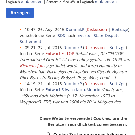
einblenden
einblenden
Logbuch
| Semantic-MediaWiki-Logbuch
Datenschutz
Über Lobbypedia
10:47, 26. Aug. 2015
DominikP
(
Diskussion
|
Beiträge
)
verschob die Seite
ISDS
nach
Investor-State-Dispute-
Settlement
Impressum
09:21, 27. Jul. 2015
DominikP
(
Diskussion
|
Beiträge
)
löschte Seite
Entwurf:EUTOP
(Inhalt war: „Die '''EUTOP
International GmbH''' ist eine Lobbyagentur, die 1990 von
Klemens Joos
gegründet wurde und ihren Hauptsitz in
München hat. Nach eigenen Angaben verfügt die Agentur
über Büros in Berlin, Brüssel, Prag, Wien, Lond…“)
14:19, 21. Jul. 2015
DominikP
(
Diskussion
|
Beiträge
)
löschte Seite
Entwurf:Silvana Koch-Mehrin
(Inhalt war:
„'''Silvana Koch-Mehrin''' (* 17. November 1970 in
Wuppertal), FDP, war von 2004 bis 2014 Mitglied des
Europäischen Parlaments, seit November 2014 ist sie für
die Lob…“ (einziger Bearbeiter:
DominikP
))
Diese Website verwendet Cookies, um die
Benutzerfreundlichkeit zu verbessern.
Cookie-Zustimmungseinstellungen