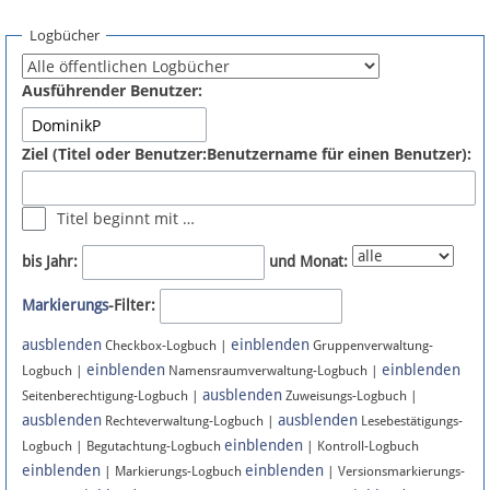
Spenden
Logbücher
Fördermitglied werden
Ausführender Benutzer:
Fehler melden
Ziel (Titel oder Benutzer:Benutzername für einen Benutzer):
Vernetzen
Titel beginnt mit …
Newsletter
bis Jahr:
und Monat:
Bluesky
Markierungs
-Filter:
ausblenden
einblenden
Facebook
Checkbox-Logbuch |
Gruppenverwaltung-
einblenden
einblenden
Logbuch |
Namensraumverwaltung-Logbuch |
ausblenden
Instagram
Seitenberechtigung-Logbuch |
Zuweisungs-Logbuch |
ausblenden
ausblenden
Rechteverwaltung-Logbuch |
Lesebestätigungs-
einblenden
Logbuch | Begutachtung-Logbuch
| Kontroll-Logbuch
einblenden
einblenden
| Markierungs-Logbuch
| Versionsmarkierungs-
Anmelden