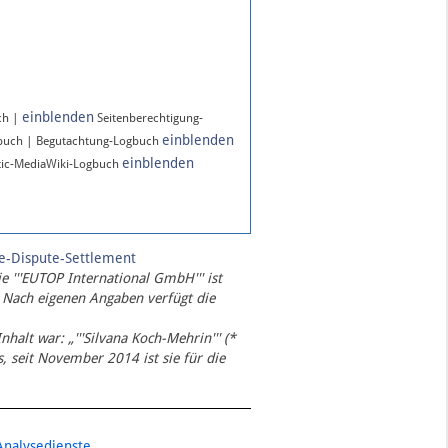
einblenden
ch |
Seitenberechtigung-
einblenden
gbuch | Begutachtung-Logbuch
einblenden
ic-MediaWiki-Logbuch
te-Dispute-Settlement
ie '''EUTOP International GmbH''' ist
 Nach eigenen Angaben verfügt die
Inhalt war: „'''Silvana Koch-Mehrin''' (*
 seit November 2014 ist sie für die
Analysedienste