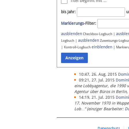
Titel beginnt mit …
Newsletter
bis Jahr:
u
Bluesky
Markierungs
-Filter:
Facebook
Instagram
ausblenden
ausble
Checkbox-Logbuch |
ausblenden
Logbuch |
Zuweisungs-Logbu
einblenden
| Kontroll-Logbuch
| Markier
10:47, 26. Aug. 2015
Domi
09:21, 27. Jul. 2015
Domin
eine Lobbyagentur, die 1990 
Agentur über Büros in Berlin,
14:19, 21. Jul. 2015
Domin
17. November 1970 in Wupperta
Lob…“ (einziger Bearbeiter:
D
Datenschutz