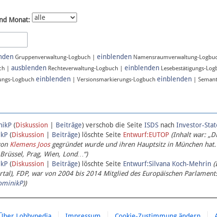
nd Monat:
nden
einblenden
Gruppenverwaltung-Logbuch |
Namensraumverwaltung-Logbu
ausblenden
einblenden
ch |
Rechteverwaltung-Logbuch |
Lesebestätigungs-Lo
einblenden
einblenden
ungs-Logbuch
| Versionsmarkierungs-Logbuch
| Semant
nikP
(
Diskussion
|
Beiträge
)
verschob die Seite
ISDS
nach
Investor-Sta
ikP
(
Diskussion
|
Beiträge
)
löschte Seite
Entwurf:EUTOP
(Inhalt war: „D
von
Klemens Joos
gegründet wurde und ihren Hauptsitz in München hat.
 Brüssel, Prag, Wien, Lond…“)
ikP
(
Diskussion
|
Beiträge
)
löschte Seite
Entwurf:Silvana Koch-Mehrin
(
l), FDP, war von 2004 bis 2014 Mitglied des Europäischen Parlaments,
ominikP
))
Über Lobbypedia
Impressum
Cookie-Zustimmung ändern