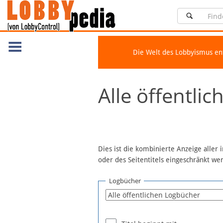
Die Welt des Lobbyismus e
Navigation
Alle öffentli
Über Lobbypedia
Inhalt A-Z
Artikel nach Kategorien
FAQ
Dies ist die kombinierte Anzeige aller
oder des Seitentitels eingeschränkt w
Spenden
Fördermitglied werden
Logbücher
Fehler melden
Vernetzen