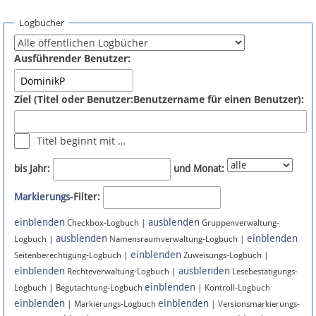
Spenden
Logbücher
Fördermitglied werden
Ausführender Benutzer:
Fehler melden
Ziel (Titel oder Benutzer:Benutzername für einen Benutzer):
Vernetzen
Titel beginnt mit …
Newsletter
bis Jahr:
und Monat:
Bluesky
Markierungs
-Filter:
einblenden
ausblenden
Facebook
Checkbox-Logbuch |
Gruppenverwaltung-
ausblenden
einblenden
Logbuch |
Namensraumverwaltung-Logbuch |
einblenden
Instagram
Seitenberechtigung-Logbuch |
Zuweisungs-Logbuch |
einblenden
ausblenden
Rechteverwaltung-Logbuch |
Lesebestätigungs-
einblenden
Logbuch | Begutachtung-Logbuch
| Kontroll-Logbuch
einblenden
einblenden
| Markierungs-Logbuch
| Versionsmarkierungs-
Anmelden