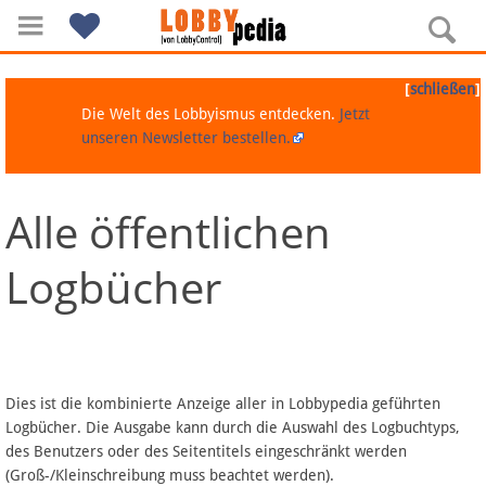
[
]
schließen
Die Welt des Lobbyismus entdecken.
Jetzt
unseren Newsletter bestellen.
Alle öffentlichen
Navigation
Logbücher
Über Lobbypedia
Inhalt A-Z
Artikel nach Kategorien
Dies ist die kombinierte Anzeige aller in Lobbypedia geführten
Logbücher. Die Ausgabe kann durch die Auswahl des Logbuchtyps,
FAQ
des Benutzers oder des Seitentitels eingeschränkt werden
(Groß-/Kleinschreibung muss beachtet werden).