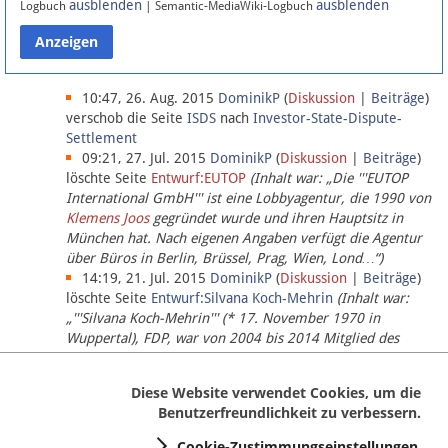
ausblenden
ausblenden
Logbuch
| Semantic-MediaWiki-Logbuch
Datenschutz
Über Lobbypedia
10:47, 26. Aug. 2015
DominikP
(
Diskussion
|
Beiträge
)
verschob die Seite
ISDS
nach
Investor-State-Dispute-
Settlement
Impressum
09:21, 27. Jul. 2015
DominikP
(
Diskussion
|
Beiträge
)
löschte Seite
Entwurf:EUTOP
(Inhalt war: „Die '''EUTOP
International GmbH''' ist eine Lobbyagentur, die 1990 von
Klemens Joos
gegründet wurde und ihren Hauptsitz in
München hat. Nach eigenen Angaben verfügt die Agentur
über Büros in Berlin, Brüssel, Prag, Wien, Lond…“)
14:19, 21. Jul. 2015
DominikP
(
Diskussion
|
Beiträge
)
löschte Seite
Entwurf:Silvana Koch-Mehrin
(Inhalt war:
„'''Silvana Koch-Mehrin''' (* 17. November 1970 in
Wuppertal), FDP, war von 2004 bis 2014 Mitglied des
Europäischen Parlaments, seit November 2014 ist sie für
die Lob…“ (einziger Bearbeiter:
DominikP
))
Diese Website verwendet Cookies, um die
Benutzerfreundlichkeit zu verbessern.
Cookie-Zustimmungseinstellungen