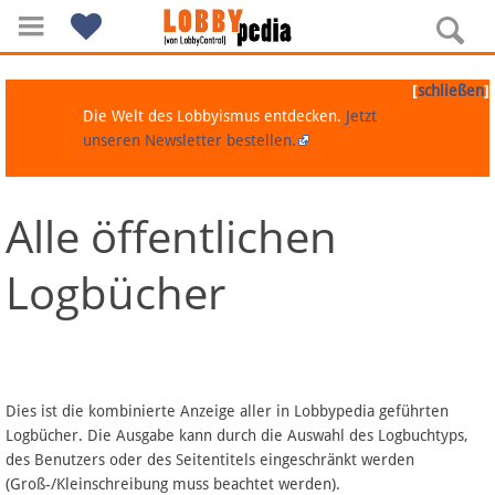
[
]
schließen
Die Welt des Lobbyismus entdecken.
Jetzt
unseren Newsletter bestellen.
Alle öffentlichen
Navigation
Logbücher
Über Lobbypedia
Inhalt A-Z
Artikel nach Kategorien
Dies ist die kombinierte Anzeige aller in Lobbypedia geführten
Logbücher. Die Ausgabe kann durch die Auswahl des Logbuchtyps,
FAQ
des Benutzers oder des Seitentitels eingeschränkt werden
(Groß-/Kleinschreibung muss beachtet werden).