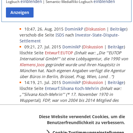
einblenden
einblenden
Logbuch
| Semantic-MediaWiki-Logbuch
Datenschutz
Über Lobbypedia
10:47, 26. Aug. 2015
DominikP
(
Diskussion
|
Beiträge
)
verschob die Seite
ISDS
nach
Investor-State-Dispute-
Settlement
Impressum
09:21, 27. Jul. 2015
DominikP
(
Diskussion
|
Beiträge
)
löschte Seite
Entwurf:EUTOP
(Inhalt war: „Die '''EUTOP
International GmbH''' ist eine Lobbyagentur, die 1990 von
Klemens Joos
gegründet wurde und ihren Hauptsitz in
München hat. Nach eigenen Angaben verfügt die Agentur
über Büros in Berlin, Brüssel, Prag, Wien, Lond…“)
14:19, 21. Jul. 2015
DominikP
(
Diskussion
|
Beiträge
)
löschte Seite
Entwurf:Silvana Koch-Mehrin
(Inhalt war:
„'''Silvana Koch-Mehrin''' (* 17. November 1970 in
Wuppertal), FDP, war von 2004 bis 2014 Mitglied des
Europäischen Parlaments, seit November 2014 ist sie für
die Lob…“ (einziger Bearbeiter:
DominikP
))
Diese Website verwendet Cookies, um die
Benutzerfreundlichkeit zu verbessern.
Cookie-Zustimmungseinstellungen