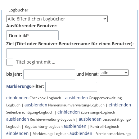
Spenden
Logbücher
Fördermitglied werden
Ausführender Benutzer:
Fehler melden
Ziel (Titel oder Benutzer:Benutzername für einen Benutzer):
Vernetzen
Titel beginnt mit …
Newsletter
bis Jahr:
und Monat:
Bluesky
Markierungs
-Filter:
einblenden
ausblenden
Facebook
Checkbox-Logbuch |
Gruppenverwaltung-
ausblenden
einblenden
Logbuch |
Namensraumverwaltung-Logbuch |
einblenden
Instagram
Seitenberechtigung-Logbuch |
Zuweisungs-Logbuch |
ausblenden
ausblenden
Rechteverwaltung-Logbuch |
Lesebestätigungs-
ausblenden
Logbuch | Begutachtung-Logbuch
| Kontroll-Logbuch
einblenden
ausblenden
| Markierungs-Logbuch
| Versionsmarkierungs-
Anmelden