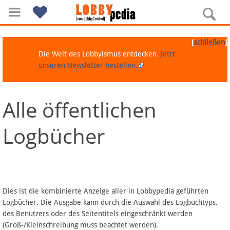
[
]
schließen
Die Welt des Lobbyismus entdecken.
Jetzt
unseren Newsletter bestellen.
Alle öffentlichen
Navigation
Logbücher
Über Lobbypedia
Inhalt A-Z
Artikel nach Kategorien
Dies ist die kombinierte Anzeige aller in Lobbypedia geführten
Logbücher. Die Ausgabe kann durch die Auswahl des Logbuchtyps,
FAQ
des Benutzers oder des Seitentitels eingeschränkt werden
(Groß-/Kleinschreibung muss beachtet werden).