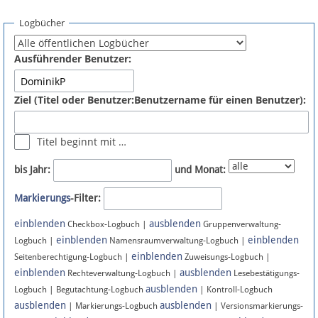
Spenden
Logbücher
Fördermitglied werden
Ausführender Benutzer:
Fehler melden
Ziel (Titel oder Benutzer:Benutzername für einen Benutzer):
Vernetzen
Titel beginnt mit …
Newsletter
bis Jahr:
und Monat:
Bluesky
Markierungs
-Filter:
einblenden
ausblenden
Facebook
Checkbox-Logbuch |
Gruppenverwaltung-
einblenden
einblenden
Logbuch |
Namensraumverwaltung-Logbuch |
einblenden
Instagram
Seitenberechtigung-Logbuch |
Zuweisungs-Logbuch |
einblenden
ausblenden
Rechteverwaltung-Logbuch |
Lesebestätigungs-
ausblenden
Logbuch | Begutachtung-Logbuch
| Kontroll-Logbuch
ausblenden
ausblenden
| Markierungs-Logbuch
| Versionsmarkierungs-
Anmelden