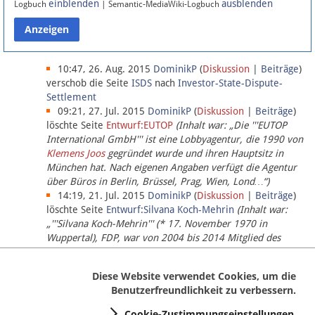
einblenden
ausblenden
Logbuch
| Semantic-MediaWiki-Logbuch
Datenschutz
Über Lobbypedia
10:47, 26. Aug. 2015
DominikP
(
Diskussion
|
Beiträge
)
verschob die Seite
ISDS
nach
Investor-State-Dispute-
Settlement
Impressum
09:21, 27. Jul. 2015
DominikP
(
Diskussion
|
Beiträge
)
löschte Seite
Entwurf:EUTOP
(Inhalt war: „Die '''EUTOP
International GmbH''' ist eine Lobbyagentur, die 1990 von
Klemens Joos
gegründet wurde und ihren Hauptsitz in
München hat. Nach eigenen Angaben verfügt die Agentur
über Büros in Berlin, Brüssel, Prag, Wien, Lond…“)
14:19, 21. Jul. 2015
DominikP
(
Diskussion
|
Beiträge
)
löschte Seite
Entwurf:Silvana Koch-Mehrin
(Inhalt war:
„'''Silvana Koch-Mehrin''' (* 17. November 1970 in
Wuppertal), FDP, war von 2004 bis 2014 Mitglied des
Europäischen Parlaments, seit November 2014 ist sie für
die Lob…“ (einziger Bearbeiter:
DominikP
))
Diese Website verwendet Cookies, um die
Benutzerfreundlichkeit zu verbessern.
Cookie-Zustimmungseinstellungen