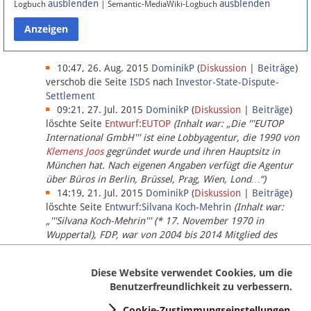
ausblenden
ausblenden
Logbuch
| Semantic-MediaWiki-Logbuch
Datenschutz
Über Lobbypedia
10:47, 26. Aug. 2015
DominikP
(
Diskussion
|
Beiträge
)
verschob die Seite
ISDS
nach
Investor-State-Dispute-
Settlement
Impressum
09:21, 27. Jul. 2015
DominikP
(
Diskussion
|
Beiträge
)
löschte Seite
Entwurf:EUTOP
(Inhalt war: „Die '''EUTOP
International GmbH''' ist eine Lobbyagentur, die 1990 von
Klemens Joos
gegründet wurde und ihren Hauptsitz in
München hat. Nach eigenen Angaben verfügt die Agentur
über Büros in Berlin, Brüssel, Prag, Wien, Lond…“)
14:19, 21. Jul. 2015
DominikP
(
Diskussion
|
Beiträge
)
löschte Seite
Entwurf:Silvana Koch-Mehrin
(Inhalt war:
„'''Silvana Koch-Mehrin''' (* 17. November 1970 in
Wuppertal), FDP, war von 2004 bis 2014 Mitglied des
Europäischen Parlaments, seit November 2014 ist sie für
die Lob…“ (einziger Bearbeiter:
DominikP
))
Diese Website verwendet Cookies, um die
Benutzerfreundlichkeit zu verbessern.
Cookie-Zustimmungseinstellungen