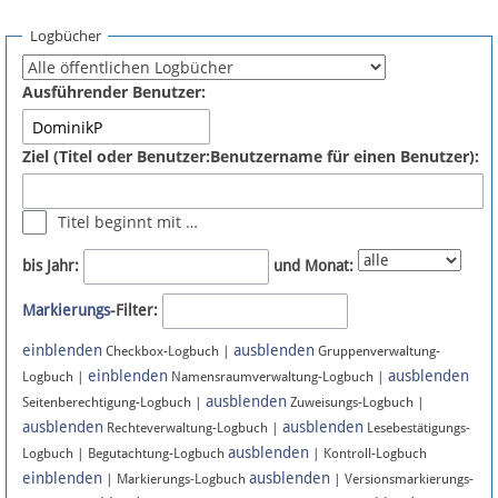
Spenden
Logbücher
Fördermitglied werden
Ausführender Benutzer:
Fehler melden
Ziel (Titel oder Benutzer:Benutzername für einen Benutzer):
Vernetzen
Titel beginnt mit …
Newsletter
bis Jahr:
und Monat:
Bluesky
Markierungs
-Filter:
einblenden
ausblenden
Facebook
Checkbox-Logbuch |
Gruppenverwaltung-
einblenden
ausblenden
Logbuch |
Namensraumverwaltung-Logbuch |
ausblenden
Instagram
Seitenberechtigung-Logbuch |
Zuweisungs-Logbuch |
ausblenden
ausblenden
Rechteverwaltung-Logbuch |
Lesebestätigungs-
ausblenden
Logbuch | Begutachtung-Logbuch
| Kontroll-Logbuch
einblenden
ausblenden
| Markierungs-Logbuch
| Versionsmarkierungs-
Anmelden