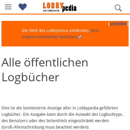
[
]
schließen
Die Welt des Lobbyismus entdecken.
Jetzt
unseren Newsletter bestellen.
Alle öffentlichen
Navigation
Logbücher
Über Lobbypedia
Inhalt A-Z
Artikel nach Kategorien
Dies ist die kombinierte Anzeige aller in Lobbypedia geführten
Logbücher. Die Ausgabe kann durch die Auswahl des Logbuchtyps,
FAQ
des Benutzers oder des Seitentitels eingeschränkt werden
(Groß-/Kleinschreibung muss beachtet werden).