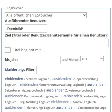
Spenden
Logbücher
Fördermitglied werden
Ausführender Benutzer:
Fehler melden
Ziel (Titel oder Benutzer:Benutzername für einen Benutzer):
Vernetzen
Titel beginnt mit …
Newsletter
bis Jahr:
und Monat:
Bluesky
Markierungs
-Filter:
einblenden
ausblenden
Facebook
Checkbox-Logbuch |
Gruppenverwaltung-
einblenden
ausblenden
Logbuch |
Namensraumverwaltung-Logbuch |
ausblenden
Instagram
Seitenberechtigung-Logbuch |
Zuweisungs-Logbuch |
ausblenden
ausblenden
Rechteverwaltung-Logbuch |
Lesebestätigungs-
einblenden
Logbuch | Begutachtung-Logbuch
| Kontroll-Logbuch
ausblenden
ausblenden
| Markierungs-Logbuch
| Versionsmarkierungs-
Anmelden