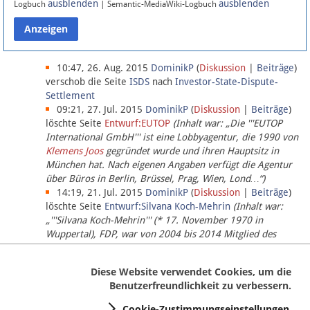
ausblenden
ausblenden
Logbuch
| Semantic-MediaWiki-Logbuch
Datenschutz
Über Lobbypedia
10:47, 26. Aug. 2015
DominikP
(
Diskussion
|
Beiträge
)
verschob die Seite
ISDS
nach
Investor-State-Dispute-
Settlement
Impressum
09:21, 27. Jul. 2015
DominikP
(
Diskussion
|
Beiträge
)
löschte Seite
Entwurf:EUTOP
(Inhalt war: „Die '''EUTOP
International GmbH''' ist eine Lobbyagentur, die 1990 von
Klemens Joos
gegründet wurde und ihren Hauptsitz in
München hat. Nach eigenen Angaben verfügt die Agentur
über Büros in Berlin, Brüssel, Prag, Wien, Lond…“)
14:19, 21. Jul. 2015
DominikP
(
Diskussion
|
Beiträge
)
löschte Seite
Entwurf:Silvana Koch-Mehrin
(Inhalt war:
„'''Silvana Koch-Mehrin''' (* 17. November 1970 in
Wuppertal), FDP, war von 2004 bis 2014 Mitglied des
Europäischen Parlaments, seit November 2014 ist sie für
die Lob…“ (einziger Bearbeiter:
DominikP
))
Diese Website verwendet Cookies, um die
Benutzerfreundlichkeit zu verbessern.
Cookie-Zustimmungseinstellungen