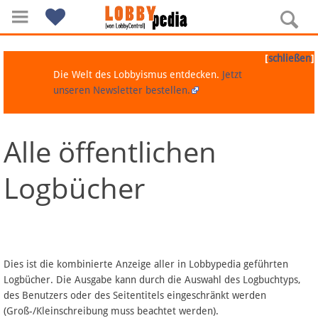
[
]
schließen
Die Welt des Lobbyismus entdecken.
Jetzt
unseren Newsletter bestellen.
Alle öffentlichen
Navigation
Logbücher
Über Lobbypedia
Inhalt A-Z
Artikel nach Kategorien
Dies ist die kombinierte Anzeige aller in Lobbypedia geführten
Logbücher. Die Ausgabe kann durch die Auswahl des Logbuchtyps,
FAQ
des Benutzers oder des Seitentitels eingeschränkt werden
(Groß-/Kleinschreibung muss beachtet werden).