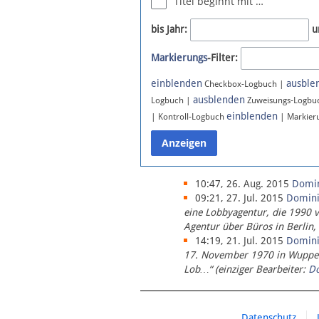
Titel beginnt mit …
Newsletter
bis Jahr:
u
Bluesky
Markierungs
-Filter:
Facebook
Instagram
einblenden
ausble
Checkbox-Logbuch |
ausblenden
Logbuch |
Zuweisungs-Logbu
einblenden
| Kontroll-Logbuch
| Markier
10:47, 26. Aug. 2015
Domi
09:21, 27. Jul. 2015
Domin
eine Lobbyagentur, die 1990 
Agentur über Büros in Berlin,
14:19, 21. Jul. 2015
Domin
17. November 1970 in Wupperta
Lob…“ (einziger Bearbeiter:
D
Datenschutz