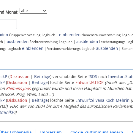
nd Monat:
nden
einblenden
Gruppenverwaltung-Logbuch |
Namensraumverwaltung-Logbu
ausblenden
ausblenden
ch |
Rechteverwaltung-Logbuch |
Lesebestätigungs-Lo
einblenden
ausblenden
ungs-Logbuch
| Versionsmarkierungs-Logbuch
| Semant
nikP
(
Diskussion
|
Beiträge
)
verschob die Seite
ISDS
nach
Investor-Sta
ikP
(
Diskussion
|
Beiträge
)
löschte Seite
Entwurf:EUTOP
(Inhalt war: „D
von
Klemens Joos
gegründet wurde und ihren Hauptsitz in München hat.
 Brüssel, Prag, Wien, Lond…“)
ikP
(
Diskussion
|
Beiträge
)
löschte Seite
Entwurf:Silvana Koch-Mehrin
(
l), FDP, war von 2004 bis 2014 Mitglied des Europäischen Parlaments,
ominikP
))
Über Lobbypedia
Impressum
Cookie-Zustimmung ändern