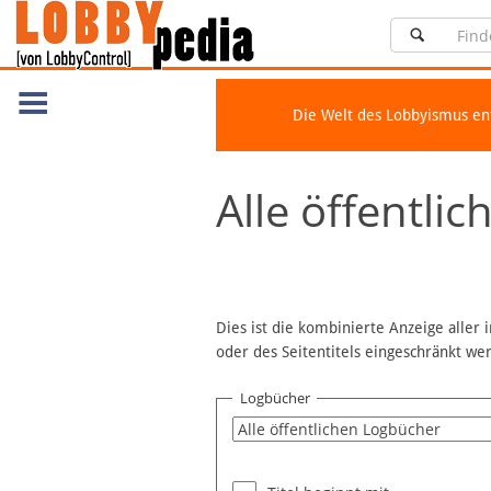
Die Welt des Lobbyismus e
Navigation
Alle öffentli
Über Lobbypedia
Inhalt A-Z
Artikel nach Kategorien
FAQ
Dies ist die kombinierte Anzeige aller
oder des Seitentitels eingeschränkt w
Spenden
Fördermitglied werden
Logbücher
Fehler melden
Vernetzen