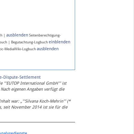
ausblenden
ch |
Seitenberechtigung-
einblenden
gbuch | Begutachtung-Logbuch
ausblenden
ic-MediaWiki-Logbuch
te-Dispute-Settlement
ie '''EUTOP International GmbH''' ist
 Nach eigenen Angaben verfügt die
Inhalt war: „'''Silvana Koch-Mehrin''' (*
 seit November 2014 ist sie für die
Analysedienste