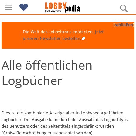
[
]
schließen
Die Welt des Lobbyismus entdecken.
Jetzt
unseren Newsletter bestellen.
Alle öffentlichen
Navigation
Logbücher
Über Lobbypedia
Inhalt A-Z
Artikel nach Kategorien
Dies ist die kombinierte Anzeige aller in Lobbypedia geführten
Logbücher. Die Ausgabe kann durch die Auswahl des Logbuchtyps,
FAQ
des Benutzers oder des Seitentitels eingeschränkt werden
(Groß-/Kleinschreibung muss beachtet werden).