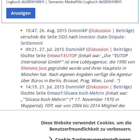
ausblenden
ausblenden
Logbuch
| Semantic-MediaWiki-Logbuch
Datenschutz
Über Lobbypedia
10:47, 26. Aug. 2015
DominikP
(
Diskussion
|
Beiträge
)
verschob die Seite
ISDS
nach
Investor-State-Dispute-
Settlement
Impressum
09:21, 27. Jul. 2015
DominikP
(
Diskussion
|
Beiträge
)
löschte Seite
Entwurf:EUTOP
(Inhalt war: „Die '''EUTOP
International GmbH''' ist eine Lobbyagentur, die 1990 von
Klemens Joos
gegründet wurde und ihren Hauptsitz in
München hat. Nach eigenen Angaben verfügt die Agentur
über Büros in Berlin, Brüssel, Prag, Wien, Lond…“)
14:19, 21. Jul. 2015
DominikP
(
Diskussion
|
Beiträge
)
löschte Seite
Entwurf:Silvana Koch-Mehrin
(Inhalt war:
„'''Silvana Koch-Mehrin''' (* 17. November 1970 in
Wuppertal), FDP, war von 2004 bis 2014 Mitglied des
Europäischen Parlaments, seit November 2014 ist sie für
die Lob…“ (einziger Bearbeiter:
DominikP
))
Diese Website verwendet Cookies, um die
Benutzerfreundlichkeit zu verbessern.
Cookie-Zustimmungseinstellungen