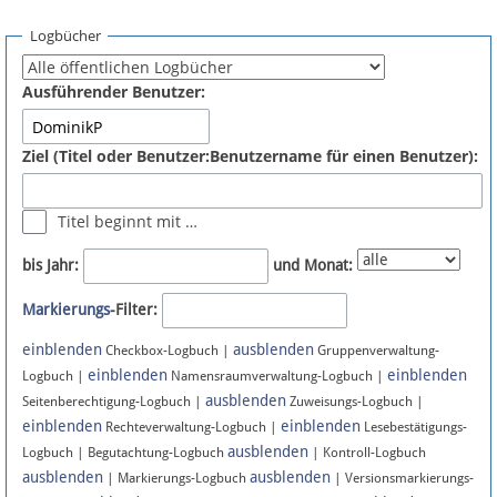
Spenden
Logbücher
Fördermitglied werden
Ausführender Benutzer:
Fehler melden
Ziel (Titel oder Benutzer:Benutzername für einen Benutzer):
Vernetzen
Titel beginnt mit …
Newsletter
bis Jahr:
und Monat:
Bluesky
Markierungs
-Filter:
einblenden
ausblenden
Facebook
Checkbox-Logbuch |
Gruppenverwaltung-
einblenden
einblenden
Logbuch |
Namensraumverwaltung-Logbuch |
ausblenden
Instagram
Seitenberechtigung-Logbuch |
Zuweisungs-Logbuch |
einblenden
einblenden
Rechteverwaltung-Logbuch |
Lesebestätigungs-
ausblenden
Logbuch | Begutachtung-Logbuch
| Kontroll-Logbuch
ausblenden
ausblenden
| Markierungs-Logbuch
| Versionsmarkierungs-
Anmelden